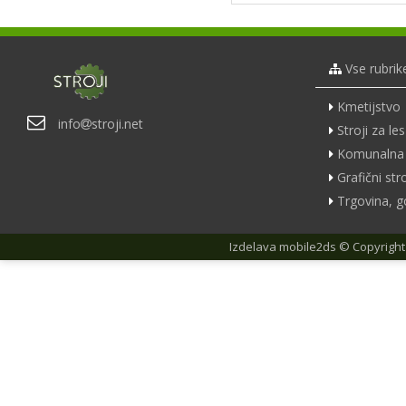
Vse rubrik
Kmetijstvo
info
stroji.net
Stroji za les
Komunalna 
Grafični stro
Trgovina, g
Izdelava
mobile2ds
© Copyright