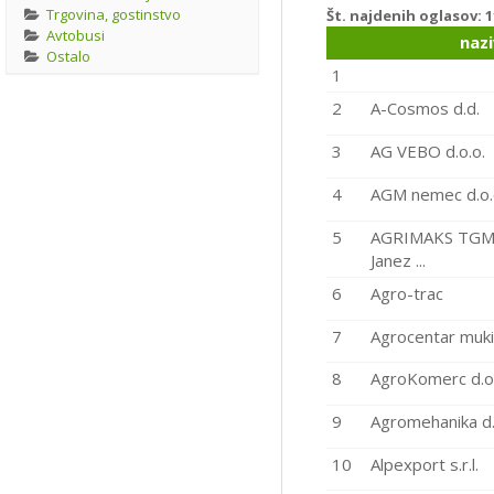
Trgovina, gostinstvo
Št. najdenih oglasov:
1
Avtobusi
nazi
Ostalo
1
2
A-Cosmos d.d.
3
AG VEBO d.o.o.
4
AGM nemec d.o.
5
AGRIMAKS TGM i
Janez ...
6
Agro-trac
7
Agrocentar muki
8
AgroKomerc d.o
9
Agromehanika d.
10
Alpexport s.r.l.