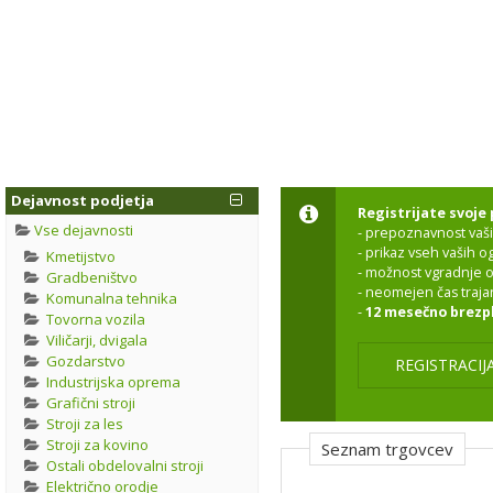
Dejavnost podjetja
Registrijate svoje 
Vse dejavnosti
- prepoznavnost vaši
- prikaz vseh vaših 
Kmetijstvo
- možnost vgradnje o
Gradbeništvo
- neomejen čas traja
Komunalna tehnika
-
12 mesečno brezp
Tovorna vozila
Viličarji, dvigala
Gozdarstvo
REGISTRACIJ
Industrijska oprema
Grafični stroji
Stroji za les
Stroji za kovino
Seznam trgovcev
Ostali obdelovalni stroji
Električno orodje