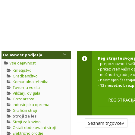
Dejavnost podjetja
Registrijate svoje 
Vse dejavnosti
- prepoznavnost vaši
- prikaz vseh vaših 
Kmetijstvo
- možnost vgradnje o
Gradbeništvo
- neomejen čas traja
Komunalna tehnika
-
12 mesečno brezp
Tovorna vozila
Viličarji, dvigala
Gozdarstvo
REGISTRACIJ
Industrijska oprema
Grafični stroji
Stroji za les
Stroji za kovino
Seznam trgovcev
Ostali obdelovalni stroji
Električno orodje