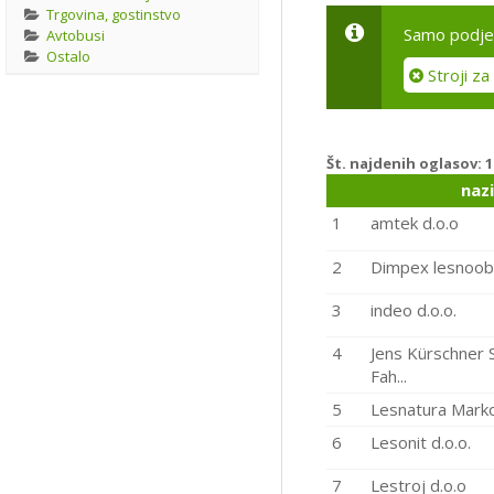
Trgovina, gostinstvo
Samo podjet
Avtobusi
Ostalo
Stroji za
Št. najdenih oglasov:
1
naz
1
amtek d.o.o
2
Dimpex lesnoobde
3
indeo d.o.o.
4
Jens Kürschner 
Fah...
5
Lesnatura Marko
6
Lesonit d.o.o.
7
Lestroj d.o.o