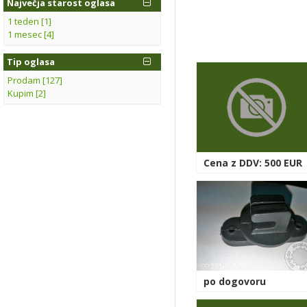
Največja starost oglasa
1 teden [1]
1 mesec [4]
Tip oglasa
Prodam [127]
Kupim [2]
Cena z DDV: 500 EUR
po dogovoru