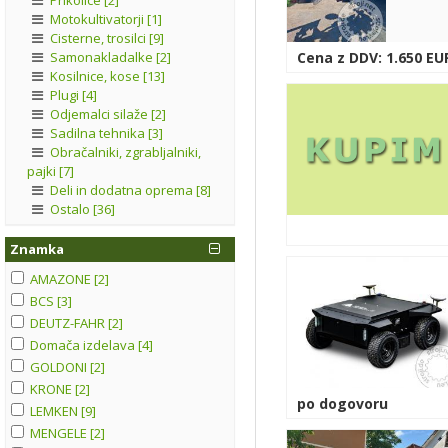
Motokultivatorji [1]
Cisterne, trosilci [9]
Samonakladalke [2]
Cena z DDV: 1.650 EU
Kosilnice, kose [13]
Plugi [4]
Odjemalci silaže [2]
Sadilna tehnika [3]
Obračalniki, zgrabljalniki,
pajki [7]
Deli in dodatna oprema [8]
Ostalo [36]
Znamka
AMAZONE [2]
BCS [3]
DEUTZ-FAHR [2]
Domača izdelava [4]
GOLDONI [2]
KRONE [2]
po dogovoru
LEMKEN [9]
MENGELE [2]