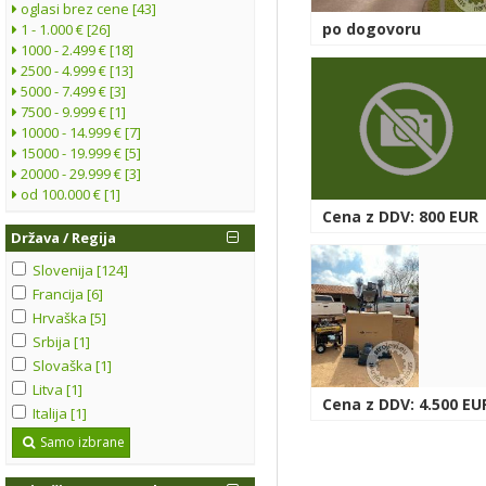
oglasi brez cene [43]
po dogovoru
1 - 1.000 € [26]
1000 - 2.499 € [18]
2500 - 4.999 € [13]
5000 - 7.499 € [3]
7500 - 9.999 € [1]
10000 - 14.999 € [7]
15000 - 19.999 € [5]
20000 - 29.999 € [3]
od 100.000 € [1]
Cena z DDV: 800 EUR
Država / Regija
Slovenija [124]
Francija [6]
Hrvaška [5]
Srbija [1]
Slovaška [1]
Litva [1]
Cena z DDV: 4.500 EU
Italija [1]
Samo izbrane