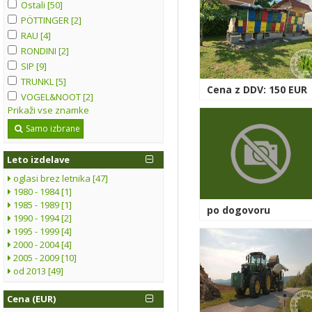
Ostali [50]
PÖTTINGER [2]
RAU [4]
RONDINI [2]
SIP [9]
TRUNKL [5]
Cena z DDV: 150 EUR
VOGEL&NOOT [2]
Prikaži vse znamke
Samo izbrane
Leto izdelave
oglasi brez letnika [47]
1980 - 1984 [1]
1985 - 1989 [1]
po dogovoru
1990 - 1994 [2]
1995 - 1999 [4]
2000 - 2004 [4]
2005 - 2009 [10]
od 2013 [49]
Cena (EUR)