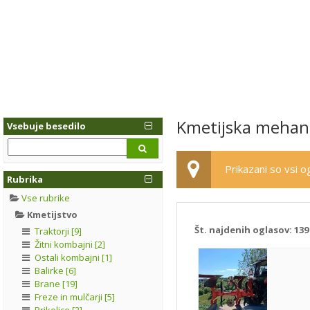
Kmetijska mehani
Vsebuje besedilo
Prikazani so vsi og
Rubrika
Vse rubrike
Kmetijstvo
Št. najdenih oglasov:
139
Traktorji [9]
Žitni kombajni [2]
Ostali kombajni [1]
Balirke [6]
Brane [19]
Freze in mulčarji [5]
Prikolice [2]