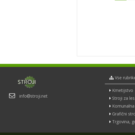
Vse rubrik
Kmetijstvo
info
stroji.net
Stroji za les
Komunalna 
Grafični stro
Trgovina, g