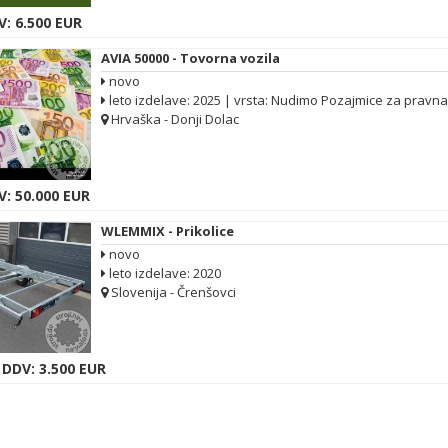
: 6.500 EUR
AVIA 50000 - Tovorna vozila
novo
leto izdelave: 2025 | vrsta: Nudimo Pozajmice za pravna i 
Hrvaška - Donji Dolac
V: 50.000 EUR
WLEMMIX - Prikolice
novo
leto izdelave: 2020
Slovenija - Črenšovci
 DDV: 3.500 EUR