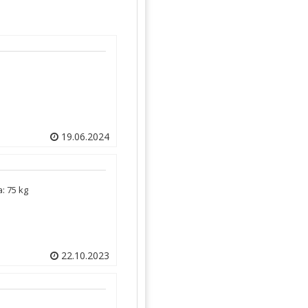
19.06.2024
leto izdelave: 2019 | prevoženi km: 120000 | skupna teža: 75 kg
22.10.2023