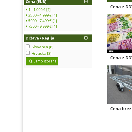
Cena (EUR)
Cena z DDV
1 - 1.000 € [1]
2500 - 4.999 € [1]
5000 - 7.499 € [1]
7500 - 9.999 € [1]
Država / Regija
Slovenija [6]
Hrvaška [3]
Cena z DD
Samo izbrane
Cena brez