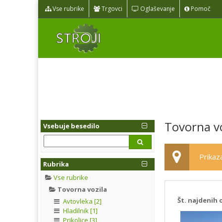
Vse rubrike
Trgovci
Oglaševanje
Pomoč
Tovorna vo
Vsebuje besedilo
Prikaza
Rubrika
Vse rubrike
Tovorna vozila
Št. najdenih 
Avtovleka [2]
Hladilnik [1]
Prikolice [3]