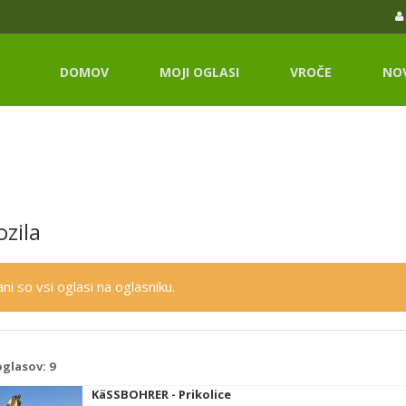
DOMOV
MOJI OGLASI
VROČE
NO
zila
ni so vsi oglasi na oglasniku.
oglasov:
9
KäSSBOHRER - Prikolice