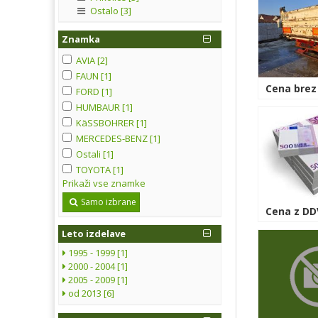
Ostalo [3]
Znamka
AVIA [2]
FAUN [1]
Cena brez
FORD [1]
HUMBAUR [1]
KäSSBOHRER [1]
MERCEDES-BENZ [1]
Ostali [1]
TOYOTA [1]
Prikaži vse znamke
Samo izbrane
Cena z DDV
Leto izdelave
1995 - 1999 [1]
2000 - 2004 [1]
2005 - 2009 [1]
od 2013 [6]