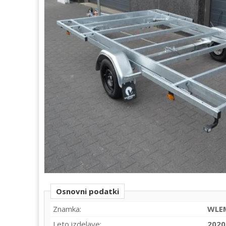
Osnovni podatki
Znamka:
WLE
Leto izdelave:
2020