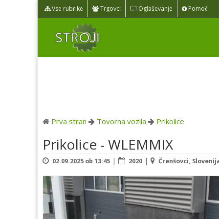
Vse rubrike
Trgovci
Oglaševanje
Pomoč
Prva stran
Tovorna vozila
Prikolice
Prikolice - WLEMMIX
|
|
02.09.2025 ob 13:45
2020
Črenšovci, Slovenij