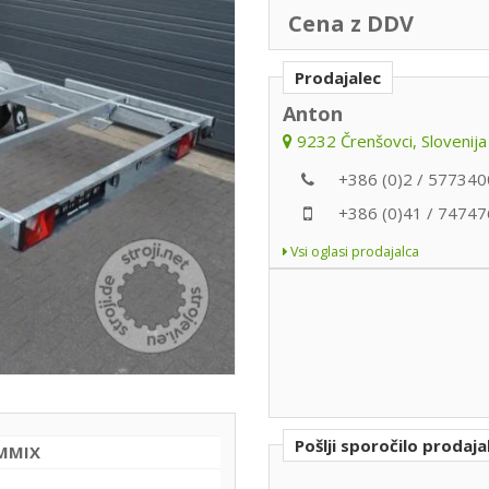
Cena z DDV
Prodajalec
Anton
9232 Črenšovci, Slovenija
+386 (0)2 / 577340
+386 (0)41 / 74747
Vsi oglasi prodajalca
Pošlji sporočilo prodaja
MMIX