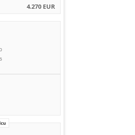
4.270 EUR
0
6
lcu