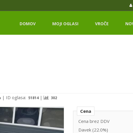
DOMOV
MOJI OGLASI
VROČE
NO
|
ID oglasa:
|
a
51814
302
Cena
Cena brez DDV
Davek (22.0%)