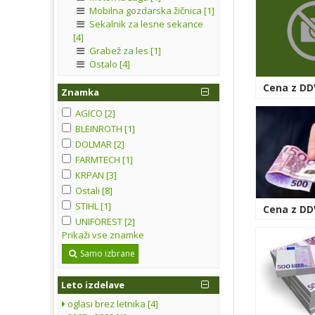
Mobilna gozdarska žičnica [1]
Sekalnik za lesne sekance
[4]
Grabež za les [1]
Ostalo [4]
Cena z DDV
Znamka
AGICO [2]
BLEINROTH [1]
DOLMAR [2]
FARMTECH [1]
KRPAN [3]
Ostali [8]
STIHL [1]
Cena z DDV
UNIFOREST [2]
Prikaži vse znamke
Samo izbrane
Leto izdelave
oglasi brez letnika [4]