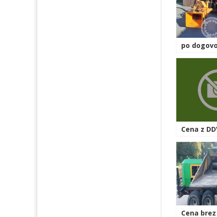
po dogovo
Cena z DD
Cena brez