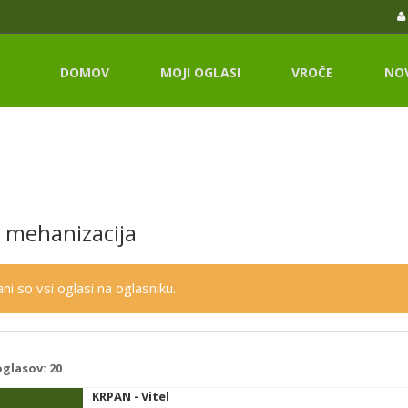
DOMOV
MOJI OGLASI
VROČE
NO
 mehanizacija
ni so vsi oglasi na oglasniku.
oglasov:
20
KRPAN - Vitel