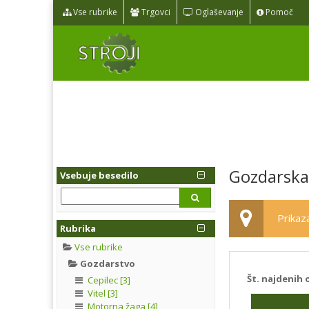
Vse rubrike
Trgovci
Oglaševanje
Pomoč
Gozdarska
Vsebuje besedilo
Prikaza
Rubrika
Vse rubrike
Gozdarstvo
Št. najdenih 
Cepilec [3]
Vitel [3]
Motorna žaga [4]