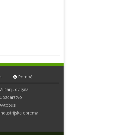
o
Pomoč
Viličarji, dvigala
Gozdarstvo
Avtobusi
Industrijska oprema