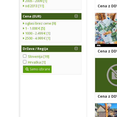
2005 - 2009 [1]
od 2013 [11]
Cena z DDV
Cena (EUR)
oglasi brez cene [9]
1 - 1.000 € [5]
1000 - 2.499 € [1]
2500 - 4.999 € [1]
Država / Regija
Cena z DD
Slovenija [19]
Hrvaška [1]
Samo izbrane
Cena z DDV