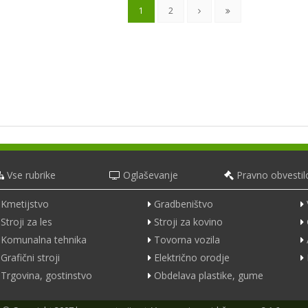
1
2
Vse rubrike
Oglaševanje
Pravno obvestil
Kmetijstvo
Gradbeništvo
Stroji za les
Stroji za kovino
Komunalna tehnika
Tovorna vozila
Grafični stroji
Električno orodje
Trgovina, gostinstvo
Obdelava plastike, gume