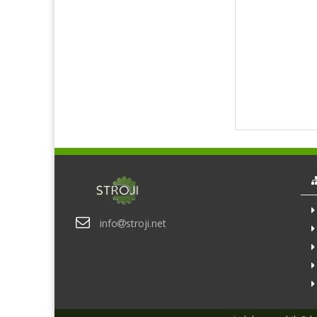
info
stroji.net