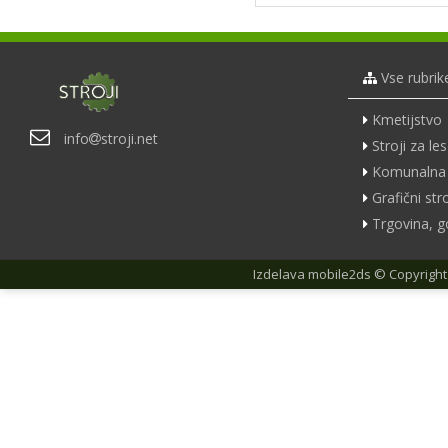
Vse rubrik
Kmetijstvo
info
stroji.net
Stroji za les
Komunalna 
Grafični stro
Trgovina, g
Izdelava
mobile2ds
© Copyright