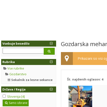
Gozdarska mehaniz
Vsebuje besedilo
Prikazani so vsi og
Rubrika
Vse rubrike
Gozdarstvo
Št. najdenih oglasov:
4
Sekalnik za lesne sekance
Država / Regija
Slovenija [4]
Samo izbrane