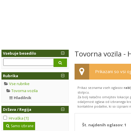
Tovorna vozila - H
Vsebuje besedilo
Prikazani so vsi og
Rubrika
Vse rubrike
Prikaz seznama vseh oglasov
rabl
Tovorna vozila
stolpcu.
Za bolj natačno omejitev lokacije 
Hladilnik
odaljenost oglasa od izbranega kra
kontaktne podatke, ki so izpisani n
Država / Regija
Hrvaška [1]
Št. najdenih oglasov:
1
Samo izbrane