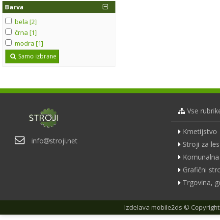
Barva
bela [2]
črna [1]
modra [1]
Samo izbrane
Vse rubrik
Kmetijstvo
info
stroji.net
Stroji za les
Komunalna 
Grafični stro
Trgovina, g
Izdelava
mobile2ds
© Copyright