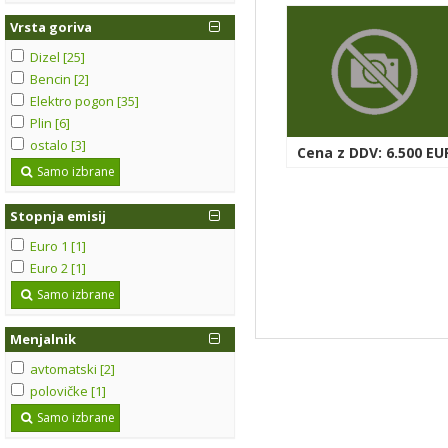
Vrsta goriva
Dizel [25]
Bencin [2]
Elektro pogon [35]
Plin [6]
ostalo [3]
Cena z DDV: 6.500 EU
Samo izbrane
Stopnja emisij
Euro 1 [1]
Euro 2 [1]
Samo izbrane
Menjalnik
avtomatski [2]
polovičke [1]
Samo izbrane