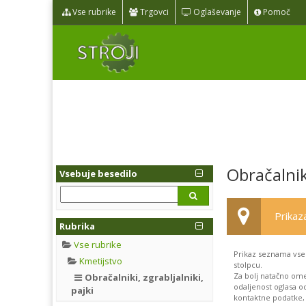
Vse rubrike
Trgovci
Oglaševanje
Pomoč
Obračalniki
Vsebuje besedilo
Prikaza
Rubrika
Vse rubrike
Prikaz seznama vse
Kmetijstvo
stolpcu.
Za bolj natačno ome
Obračalniki, zgrabljalniki,
odaljenost oglasa od
pajki
kontaktne podatke, k