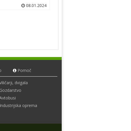
08.01.2024
o
Pomoč
Viličarji, dvigala
Gozdarstvo
Avtobusi
Industrijska oprema