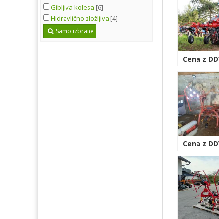
Gibljiva kolesa
[6]
Hidravlično zložljiva
[4]
Samo izbrane
Cena z DDV
Cena z DDV