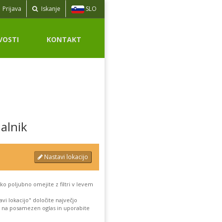
SLO
Prijava
Iskanje
VOSTI
KONTAKT
jalnik
Nastavi lokacijo
ko poljubno omejite z filtri v levem
vi lokacijo" določite največjo
ite na posamezen oglas in uporabite