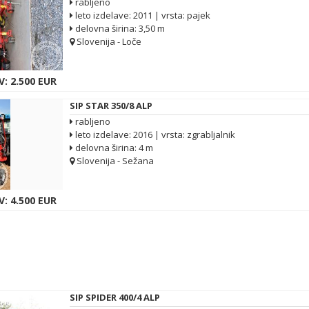
rabljeno
leto izdelave: 2011 | vrsta: pajek
delovna širina: 3,50 m
Slovenija - Loče
: 2.500 EUR
SIP STAR 350/8 ALP
rabljeno
leto izdelave: 2016 | vrsta: zgrabljalnik
delovna širina: 4 m
Slovenija - Sežana
: 4.500 EUR
SIP SPIDER 400/4 ALP