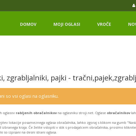
DOMOV
MOJI OGLASI
VROČE
NO
, zgrabljalniki, pajki - tračni,pajek,zgrabl
ni so vsi oglasi na oglasniku.
h oglasov
rabljenih obračalnikov
na oglasniku stroji.net. Oglase
obračalnikov
lah
jitev lokacije posameznega oglasa obračalnika, lahko zgoraj s klikom na gumb "Nasta
 izbranega kraja. Če želite vstopiti v stik s prodajalcem obračalnika, prosimo klikn
i so izpisani na desni strani oglasa.