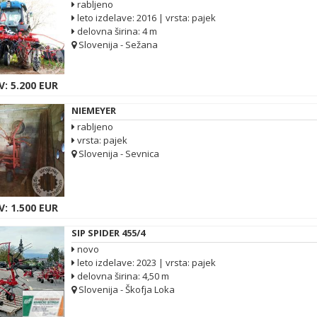
rabljeno
leto izdelave: 2016 | vrsta: pajek
delovna širina: 4 m
Slovenija - Sežana
: 5.200 EUR
NIEMEYER
rabljeno
vrsta: pajek
Slovenija - Sevnica
: 1.500 EUR
SIP SPIDER 455/4
novo
leto izdelave: 2023 | vrsta: pajek
delovna širina: 4,50 m
Slovenija - Škofja Loka