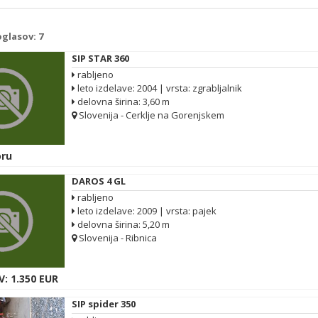
oglasov:
7
SIP STAR 360
rabljeno
leto izdelave: 2004 | vrsta: zgrabljalnik
delovna širina: 3,60 m
Slovenija - Cerklje na Gorenjskem
ru
DAROS 4 GL
rabljeno
leto izdelave: 2009 | vrsta: pajek
delovna širina: 5,20 m
Slovenija - Ribnica
: 1.350 EUR
SIP spider 350