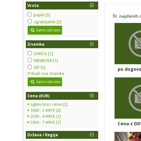
Vrsta
pajek [5]
Št. najdenih 
zgrabljalnik [2]
Samo izbrane
Znamka
DAROS [1]
NIEMEYER [1]
SIP [5]
po dogovo
Prikaži vse znamke
Samo izbrane
Cena (EUR)
oglasi brez cene [2]
1000 - 2.499 € [2]
2500 - 4.999 € [1]
5000 - 7.499 € [1]
Cena z DDV
Država / Regija