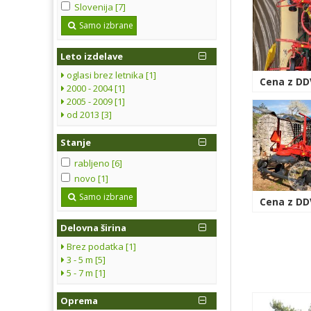
Slovenija [7]
Samo izbrane
Leto izdelave
oglasi brez letnika [1]
Cena z DDV
2000 - 2004 [1]
2005 - 2009 [1]
od 2013 [3]
Stanje
rabljeno [6]
novo [1]
Samo izbrane
Cena z DDV
Delovna širina
Brez podatka [1]
3 - 5 m [5]
5 - 7 m [1]
Oprema