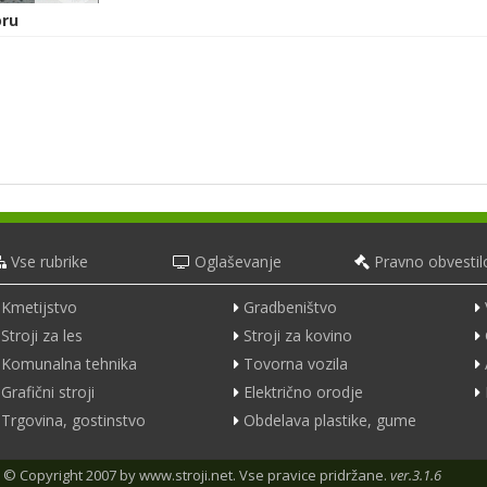
ru
Vse rubrike
Oglaševanje
Pravno obvestil
Kmetijstvo
Gradbeništvo
Stroji za les
Stroji za kovino
Komunalna tehnika
Tovorna vozila
Grafični stroji
Električno orodje
Trgovina, gostinstvo
Obdelava plastike, gume
© Copyright 2007 by
www.stroji.net
. Vse pravice pridržane.
ver.3.1.6