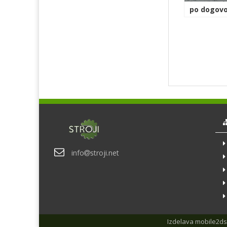
po dogovo
info
stroji.net
Izdelava
mobile2ds