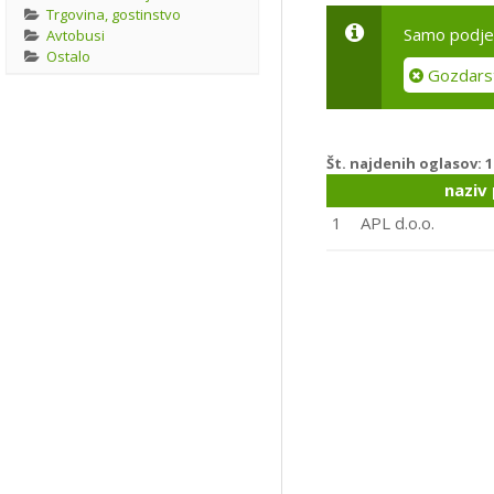
Trgovina, gostinstvo
Samo podjet
Avtobusi
Ostalo
Gozdars
Št. najdenih oglasov:
1
naziv
1
APL d.o.o.