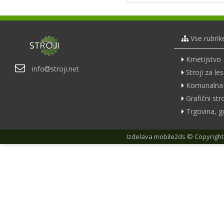
Vse rubrik
Kmetijstvo
info
stroji.net
Stroji za les
Komunalna 
Grafični stro
Trgovina, g
Izdelava
mobile2ds
© Copyright