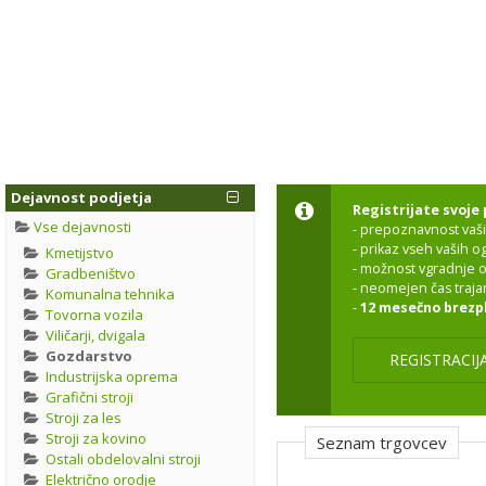
Dejavnost podjetja
Registrijate svoje 
Vse dejavnosti
- prepoznavnost vaši
- prikaz vseh vaših 
Kmetijstvo
- možnost vgradnje o
Gradbeništvo
- neomejen čas traja
Komunalna tehnika
-
12 mesečno brezp
Tovorna vozila
Viličarji, dvigala
Gozdarstvo
REGISTRACIJ
Industrijska oprema
Grafični stroji
Stroji za les
Stroji za kovino
Seznam trgovcev
Ostali obdelovalni stroji
Električno orodje