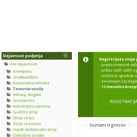
Dejavnost podjetja
Registrijate svoje 
Vse dejavnosti
- prepoznavnost vaši
- prikaz vseh vaših 
Kmetijstvo
- možnost vgradnje o
Gradbeništvo
- neomejen čas traja
Komunalna tehnika
-
12 mesečno brezp
Tovorna vozila
Viličarji, dvigala
Gozdarstvo
REGISTRACIJ
Industrijska oprema
Grafični stroji
Stroji za les
Stroji za kovino
Seznam trgovcev
Ostali obdelovalni stroji
Električno orodje