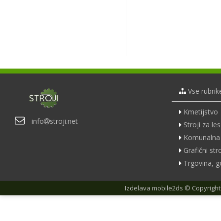
Vse rubrik
Kmetijstvo
info
stroji.net
Stroji za les
Komunalna 
Grafični stro
Trgovina, g
Izdelava
mobile2ds
© Copyright