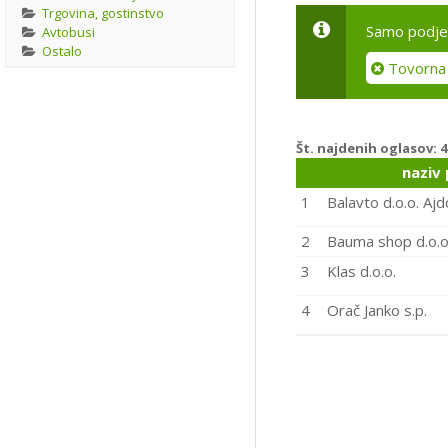
Trgovina, gostinstvo
Samo podjet
Avtobusi
Ostalo
Tovorna 
Št. najdenih oglasov:
4
naziv 
1
Balavto d.o.o. Ajd
2
Bauma shop d.o.o
3
Klas d.o.o.
4
Orač Janko s.p.