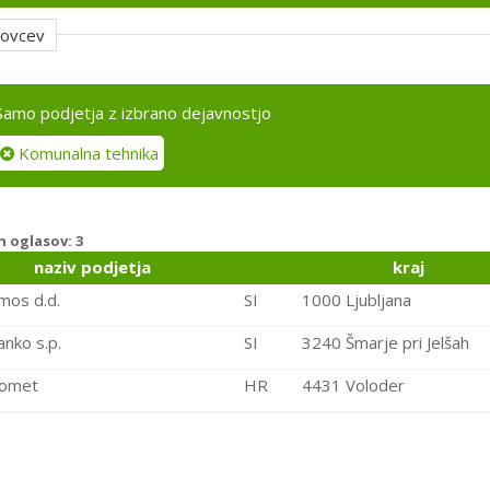
govcev
Samo podjetja z izbrano dejavnostjo
Komunalna tehnika
ih oglasov:
3
naziv podjetja
kraj
mos d.d.
SI
1000 Ljubljana
anko s.p.
SI
3240 Šmarje pri Jelšah
omet
HR
4431 Voloder