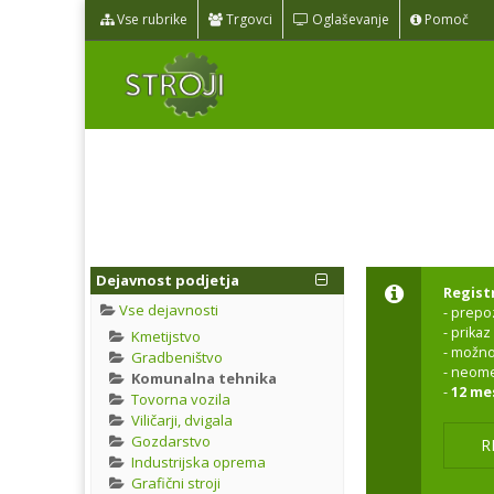
Vse rubrike
Trgovci
Oglaševanje
Pomoč
Dejavnost podjetja
Registr
Vse dejavnosti
- prepo
- prika
Kmetijstvo
- možno
Gradbeništvo
- neome
Komunalna tehnika
-
12 me
Tovorna vozila
Viličarji, dvigala
Gozdarstvo
R
Industrijska oprema
Grafični stroji