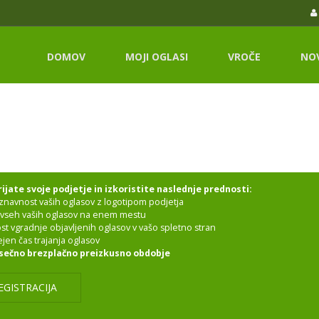
DOMOV
MOJI OGLASI
VROČE
NO
ijate svoje podjetje in izkoristite naslednje prednosti:
znavnost vaših oglasov z logotipom podjetja
z vseh vaših oglasov na enem mestu
st vgradnje objavljenih oglasov v vašo spletno stran
jen čas trajanja oglasov
sečno brezplačno preizkusno obdobje
EGISTRACIJA