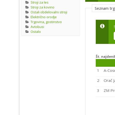
Stroji za les
Stroji za kovino
Seznam tr
Ostali obdelovalni stroji
Električno orodje
Trgovina, gostinstvo
Avtobusi
Ostalo
Št. najden
1
A-Cos
2
Orač J
3
ZM Pr