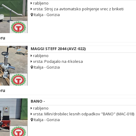
rabljeno
vrsta: Stroj za avtomatsko polnjenje vrec z briketi
Italija - Gorizia
ru
MAGGI STEFF 2044 (AVZ-022)
rabljeno
vrsta: Podajalo na 4 kolesa
Italija - Gorizia
ru
BANO -
rabljeno
vrsta: Mlin/drobilec lesnih odpadkov "BANO" (MAC-018)
Italija - Gorizia