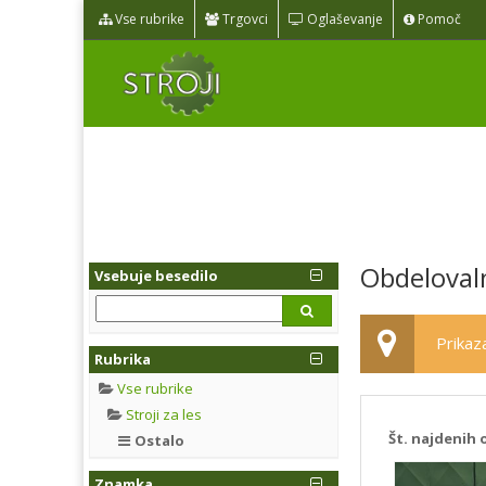
Vse rubrike
Trgovci
Oglaševanje
Pomoč
Obdelovalni
Vsebuje besedilo
Prikaza
Rubrika
Vse rubrike
Stroji za les
Št. najdenih 
Ostalo
Znamka