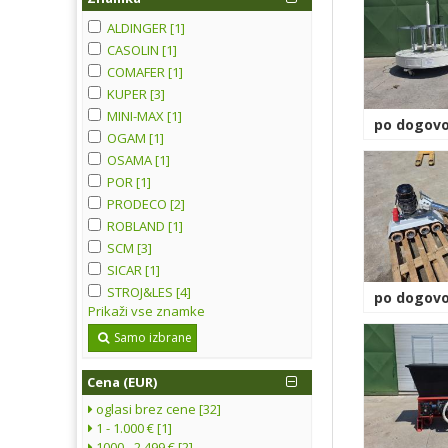
ALDINGER [1]
CASOLIN [1]
COMAFER [1]
KUPER [3]
MINI-MAX [1]
po dogovo
OGAM [1]
OSAMA [1]
POR [1]
PRODECO [2]
ROBLAND [1]
SCM [3]
SICAR [1]
STROJ&LES [4]
po dogovo
Prikaži vse znamke
Samo izbrane
Cena (EUR)
oglasi brez cene [32]
1 - 1.000 € [1]
1000 - 2.499 € [2]