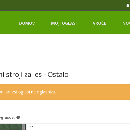
DOMOV
MOJI OGLASI
VROČE
NO
 stroji za les - Ostalo
ni so vsi oglasi na oglasniku.
oglasov:
49
- -