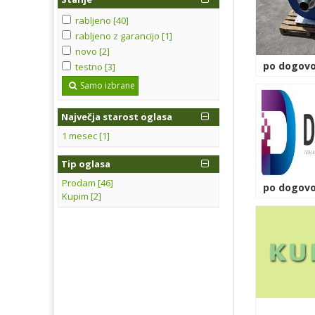
rabljeno [40]
rabljeno z garancijo [1]
novo [2]
po dogovo
testno [3]
Samo izbrane
Največja starost oglasa
1 mesec [1]
Tip oglasa
Prodam [46]
po dogovo
Kupim [2]