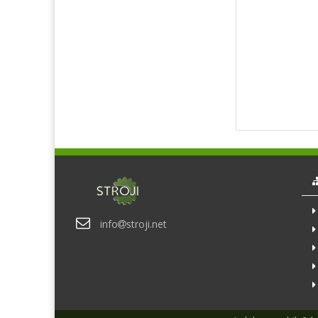
info
stroji.net