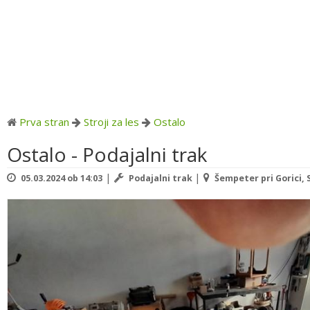
Prva stran
Stroji za les
Ostalo
Ostalo - Podajalni trak
|
|
05.03.2024 ob 14:03
Podajalni trak
Šempeter pri Gorici, 