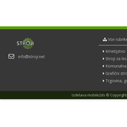
Vse rubrik
Kmetijstvo
info
stroji.net
Stroji za les
Komunalna 
Grafični stro
Trgovina, g
Izdelava
mobile2ds
© Copyright