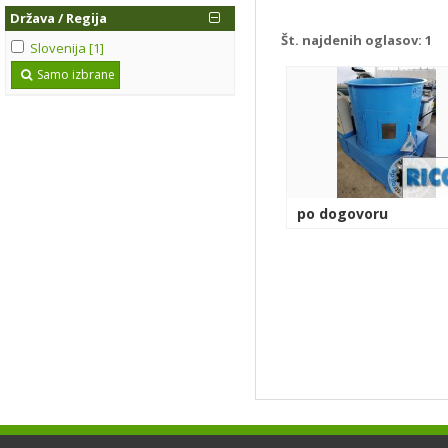
Država / Regija
Št. najdenih oglasov:
1
Slovenija [1]
Samo izbrane
po dogovoru