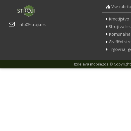
Vse rubrik
Kmetijstvo
info
stroji.net
Stroji za les
Komunalna 
Grafični stro
Trgovina, g
Izdelava
mobile2ds
© Copyright