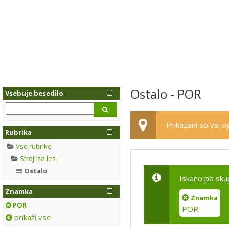
Ostalo - POR
Vsebuje besedilo
Prikazani so vsi og
Rubrika
Vse rubrike
Stroji za les
Ostalo
Iskano po sku
Znamka
Znamka
POR
POR
prikaži vse