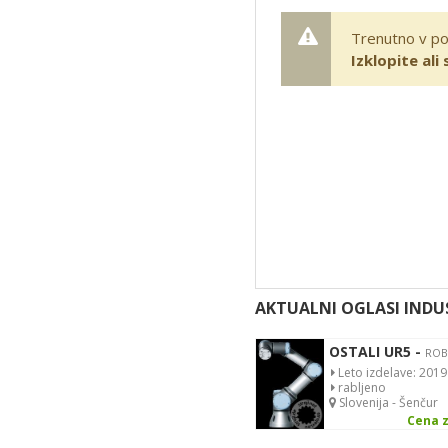
Trenutno v pon
Izklopite ali
AKTUALNI OGLASI INDU
OSTALI UR5 -
ROB
Leto izdelave: 2019
rabljeno
Slovenija - Šenčur
Cena z