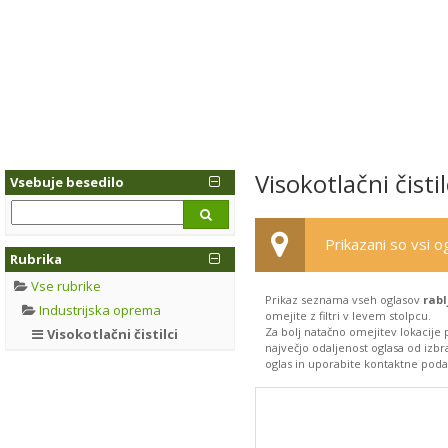
Visokotlačni čisti
Vsebuje besedilo
Prikazani so vsi og
Rubrika
Vse rubrike
Prikaz seznama vseh oglasov
rabl
Industrijska oprema
omejite z filtri v levem stolpcu.
Za bolj natačno omejitev lokacije 
Visokotlačni čistilci
največjo odaljenost oglasa od izbr
oglas in uporabite kontaktne podatk