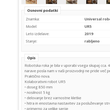
Osnovni podatki
Znamka:
Universal rob
Model:
UR5
Leto izdelave:
2019
Stanje:
rabljeno
Opis
Robotska roka je bila v uporabi vsega skupaj cca. 40 ur. Zaradi spremembe
narave posla nam v naši proizvodnji ne pride več p
Praktično nova.
Kolaborativni robot UR5
• doseg 850 mm
• nosilnost 5 kg
• delovanje brez varnostne kletke
• hitra in enostavna nastavitev za posluževanje str
• primerno za velike serije