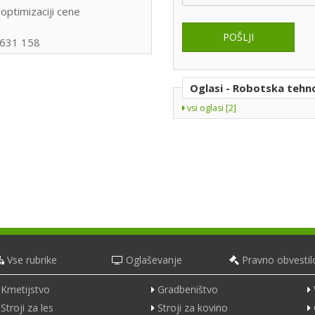
optimizaciji cene
1 631 158
Oglasi - Robotska tehno
vsi oglasi [2]
Vse rubrike
Oglaševanje
Pravno obvestil
Kmetijstvo
Gradbeništvo
Stroji za les
Stroji za kovino