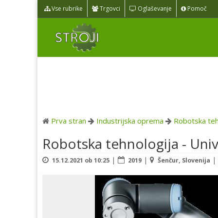
Vse rubrike
Trgovci
Oglaševanje
Pomoč
Prva stran
Industrijska oprema
Robotska teh
Robotska tehnologija - Uni
|
|
15.12.2021 ob 10:25
2019
Šenčur, Slovenija