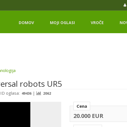
DOMOV
MOJI OGLASI
VROČE
NO
nologija
versal robots UR5
|
ID oglasa:
|
49436
2062
Cena
20.000 EUR