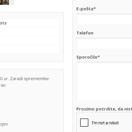
E-pošta*
ots
Telefon
Sporočilo*
rav.
Prosimo potrdite, da nis
ojev