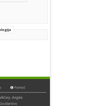
logija
o
Pomoč
Viličarji, dvigala
Gozdarstvo