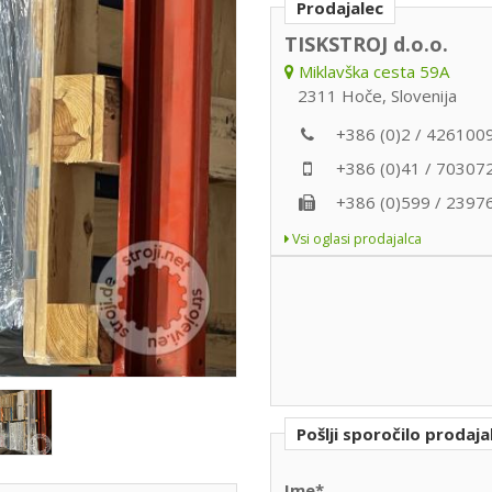
Prodajalec
TISKSTROJ d.o.o.
Miklavška cesta 59A
2311 Hoče, Slovenija
+386 (0)2 / 426100
+386 (0)41 / 70307
+386 (0)599 / 2397
Vsi oglasi prodajalca
Pošlji sporočilo prodaja
Ime*