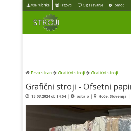
Vse rubrike
Trgovci
Oglaševanje
Pomoč
Prva stran
Grafični stroji
Grafični stroji
Grafični stroji - Ofsetni papi
|
|
15.03.2024 ob 14:54
ostalo
Hoče, Slovenija