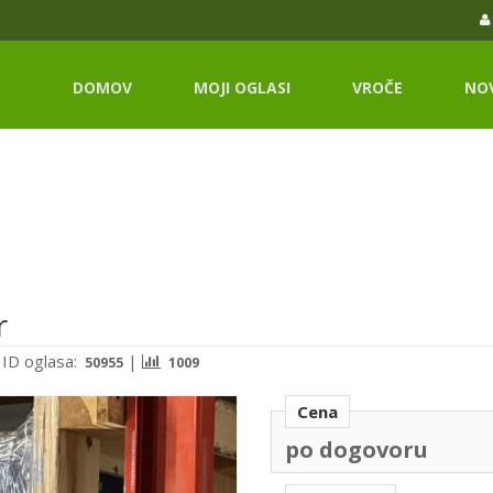
DOMOV
MOJI OGLASI
VROČE
NO
r
|
ID oglasa:
|
50955
1009
Cena
po dogovoru