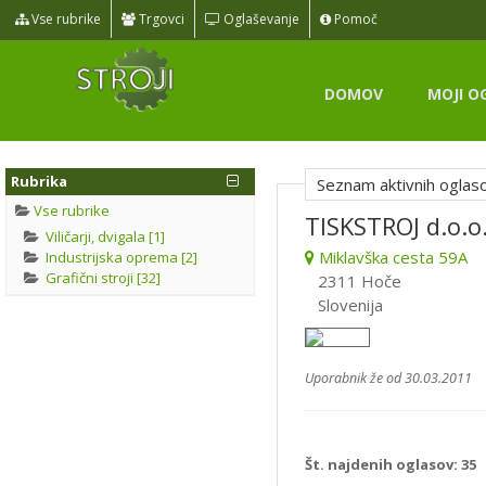
Vse rubrike
Trgovci
Oglaševanje
Pomoč
DOMOV
MOJI O
Rubrika
Seznam aktivnih oglas
Vse rubrike
TISKSTROJ d.o.o
Viličarji, dvigala [1]
Miklavška cesta 59A
Industrijska oprema [2]
Grafični stroji [32]
2311 Hoče
Slovenija
Uporabnik že od 30.03.2011
Št. najdenih oglasov:
35