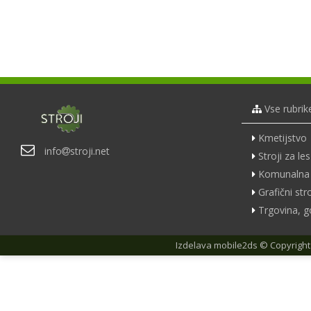
Vse rubrik
Kmetijstvo
info
stroji.net
Stroji za les
Komunalna 
Grafični stro
Trgovina, g
Izdelava
mobile2ds
© Copyright