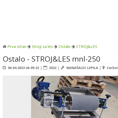
Prva stran
Stroji za les
Ostalo
STROJ&LES
Ostalo - STROJ&LES mnl-250
|
|
|
06.04.2023 ob 09:22
2022
NANAŠALEC LEPILA
Cerkni