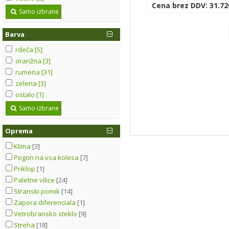
Cena brez DDV: 31.72
Samo izbrane
Barva
rdeča [5]
oranžna [3]
rumena [31]
zelena [3]
ostalo [1]
Samo izbrane
Oprema
Klima
[3]
Pogon na vsa kolesa
[7]
Priklop
[1]
Paletne vilice
[24]
Stranski pomik
[14]
Zapora diferenciala
[1]
Vetrobransko steklo
[9]
Streha
[18]