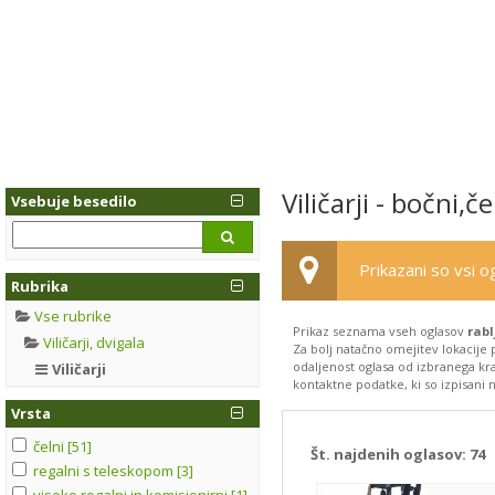
Viličarji - bočni,č
Vsebuje besedilo
Prikazani so vsi og
Rubrika
Vse rubrike
Prikaz seznama vseh oglasov
rabl
Viličarji, dvigala
Za bolj natačno omejitev lokacije 
odaljenost oglasa od izbranega kraj
Viličarji
kontaktne podatke, ki so izpisani n
Vrsta
čelni [51]
Št. najdenih oglasov:
74
regalni s teleskopom [3]
visoko regalni in komisionirni [1]