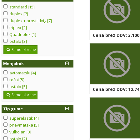
standard [15]
duplex [7]
duplex + prosti dvig [7]
triplex [2]
Quadriplex [1]
Cena brez DDV: 3.100
ostalo [3]
Samo izbrane
Menjalnik
avtomatski [4]
ročni [5]
ostalo [5]
Cena brez DDV: 12.74
Samo izbrane
Tip gume
superelastik [4]
pnevmatska [5]
vulkolan [3]
ostalo [2]