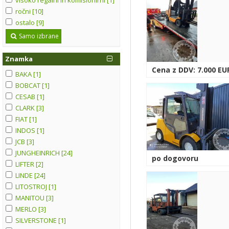
ročni [10]
ostalo [9]
Samo izbrane
Znamka
Cena z DDV: 7.000 EU
BAKA [1]
BOBCAT [1]
CESAB [1]
CLARK [3]
FIAT [1]
INDOS [1]
JCB [3]
JUNGHEINRICH [24]
po dogovoru
LIFTER [2]
LINDE [24]
LITOSTROJ [1]
MANITOU [3]
MERLO [3]
SILVERSTONE [1]