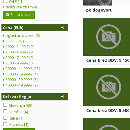
YALE [1]
Prikaži vse znamke
po dogovoru
Samo izbrane
Cena (EUR)
oglasi brez cene [8]
1 - 1.000 € [6]
1000 - 2.499 € [9]
2500 - 4.999 € [9]
5000 - 7.499 € [6]
Cena brez DDV: 9.150
7500 - 9.999 € [6]
10000 - 14.999 € [15]
15000 - 19.999 € [4]
30000 - 39.999 € [3]
40000 - 49.999 € [2]
Država / Regija
Slovenija [68]
Cena brez DDV: 5.500
Nemčija [4]
Italija [1]
Hrvaška [1]