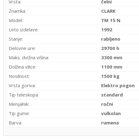
Vrsta:
čelni
Znamka:
CLARK
Model:
TM 15 N
Leto izdelave:
1992
Stanje:
rabljeno
Delovne ure:
29700 h
Maks. dvižna višina:
3300 mm
Dolžina vilice:
1100 mm
Nosilnost:
1500 kg
Vrsta goriva:
Elektro pogon
Tip teleskopa:
standard
Menjalnik:
ročni
Tip gume:
vulkolan
Barva:
rumena