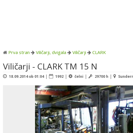
Prva stran
Viličarji, dvigala
Viličarji
CLARK
Viličarji - CLARK TM 15 N
|
|
|
|
18.09.2014 ob 01:04
1992
čelni
29700 h
Sundern