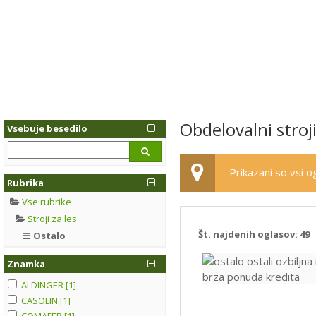
Obdelovalni stroji
Vsebuje besedilo
Prikazani so vsi og
Rubrika
Vse rubrike
Stroji za les
Št. najdenih oglasov:
49
Ostalo
Znamka
ALDINGER [1]
CASOLIN [1]
COMAFER [1]