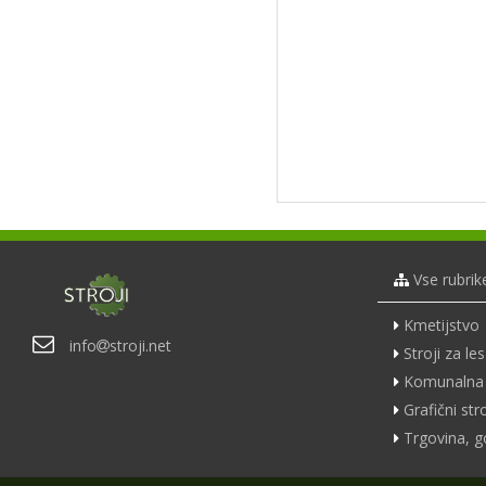
Vse rubrik
Kmetijstvo
info
stroji.net
Stroji za les
Komunalna 
Grafični stro
Trgovina, g