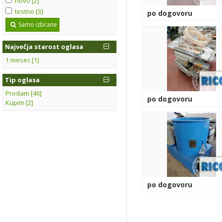
novo [2]
testno [3]
po dogovoru
Samo izbrane
Največja starost oglasa
1 mesec [1]
Tip oglasa
Prodam [46]
po dogovoru
Kupim [2]
po dogovoru