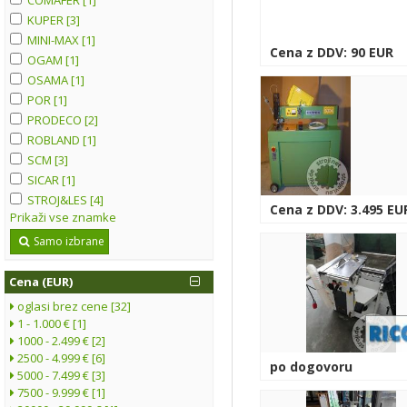
KUPER [3]
MINI-MAX [1]
Cena z DDV: 90 EUR
OGAM [1]
OSAMA [1]
POR [1]
PRODECO [2]
ROBLAND [1]
SCM [3]
SICAR [1]
STROJ&LES [4]
Cena z DDV: 3.495 EU
Prikaži vse znamke
Samo izbrane
Cena (EUR)
oglasi brez cene [32]
1 - 1.000 € [1]
1000 - 2.499 € [2]
2500 - 4.999 € [6]
po dogovoru
5000 - 7.499 € [3]
7500 - 9.999 € [1]