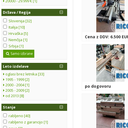
20000 - 29.999 € [1]
Država / Regija
Slovenija [32]
Italija [10]
Hrvaška [5]
Cena z DDV: 6.500 EU
Nemčija [1]
Srbija [1]
Samo izbrane
Leto izdelave
oglasi brez letnika [33]
1995 - 1999 [2]
2000 - 2004 [1]
po dogovoru
2005 - 2009 [2]
od 2013 [8]
Stanje
rabljeno [40]
rabljeno z garancijo [1]