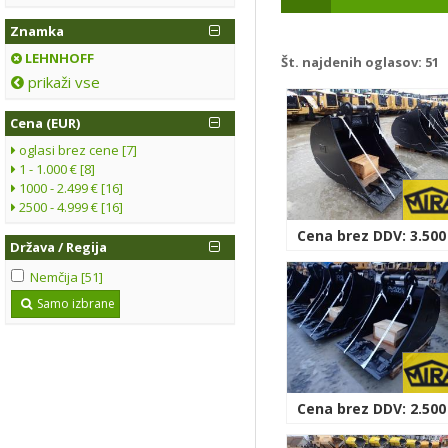
Znamka
LEHNHOFF
Št. najdenih oglasov:
51
prikaži vse
Cena (EUR)
oglasi brez cene [7]
1 - 1.000 € [8]
1000 - 2.499 € [16]
2500 - 4.999 € [16]
Cena brez DDV: 3.500
Država / Regija
Nemčija [51]
Samo izbrane
Cena brez DDV: 2.500