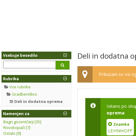
Deli in dodatna 
Vsebuje besedilo
Prikazani so vsi og
Rubrika
Vse rubrike
Gradbeništvo
Deli in dodatna oprema
Iskano po sku
oprema
Namenjen za
Bagri goseničarji [35]
Znamka
Rovokopači [7]
LEHNHOFF
Ostalo [9]