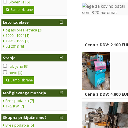
Slovenija [6]
Samo izbrane
Leto izdelave
oglasi brez letnika [2]
1990 - 1994 [1]
1995 - 1999 [2]
Cena z DDV: 2.100 EU
od 2013 [6]
Stanje
rabljeno [9]
novo [4]
Samo izbrane
Moč glavnega motorja
Cena z DDV: 4.800 EU
Brez podatka [7]
1 - 5 KW [7]
Skupna priključna moč
Brez podatka [5]