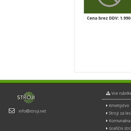
Cena brez DDV: 1.990
Vse rubrik
Kmetijstvo
info
stroji.net
Stroji za les
Komunalna 
Grafični stro