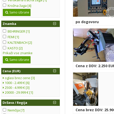
Krožna žaga [4]
Samo izbrane
po dogovoru
Znamka
BEHRINGER [1]
FEMI [1]
KALTENBACH [2]
KASTO [2]
Prikaži vse znamke
Samo izbrane
Cena z DDV: 2.250 EU
Cena (EUR)
oglasi brez cene [3]
1000 - 2.499 € [6]
2500 - 4.999 € [3]
20000 - 29.999 € [1]
Država / Regija
Cena brez DDV: 25.90
Nemčija [7]