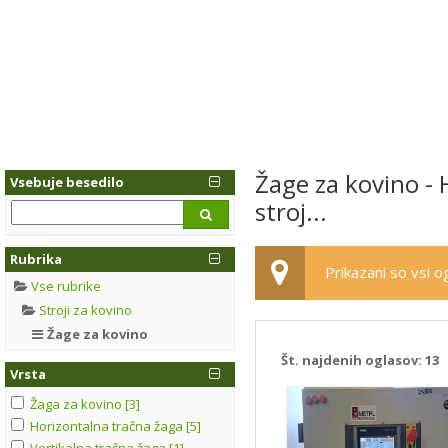
Žage za kovino - 
Vsebuje besedilo
stroj...
Rubrika
Prikazani so vsi og
Vse rubrike
Stroji za kovino
Žage za kovino
Št. najdenih oglasov:
13
Vrsta
Žaga za kovino [3]
Horizontalna tračna žaga [5]
Vertikalna tračna žaga [1]