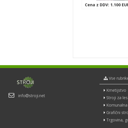
Cena z DDV: 1.100 EU
Vse rubrik
Kmetijstvo
info
stroji.net
Stroji za les
Komunalna 
Grafični stro
Trgovina, g