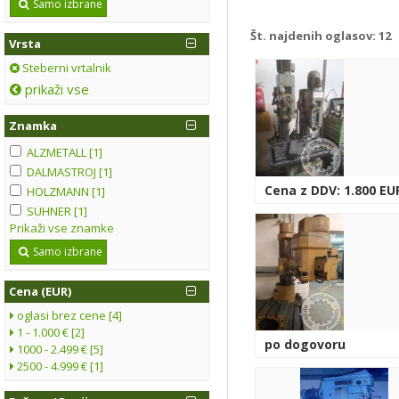
Samo izbrane
Št. najdenih oglasov:
12
Vrsta
Steberni vrtalnik
prikaži vse
Znamka
ALZMETALL [1]
DALMASTROJ [1]
Cena z DDV: 1.800 EU
HOLZMANN [1]
SUHNER [1]
Prikaži vse znamke
Samo izbrane
Cena (EUR)
oglasi brez cene [4]
1 - 1.000 € [2]
po dogovoru
1000 - 2.499 € [5]
2500 - 4.999 € [1]