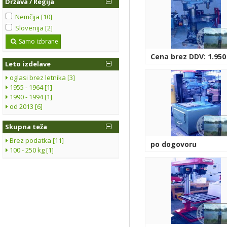
Država / Regija
Nemčija [10]
Slovenija [2]
Samo izbrane
Cena brez DDV: 1.950
Leto izdelave
oglasi brez letnika [3]
1955 - 1964 [1]
1990 - 1994 [1]
od 2013 [6]
Skupna teža
Brez podatka [11]
po dogovoru
100 - 250 kg [1]