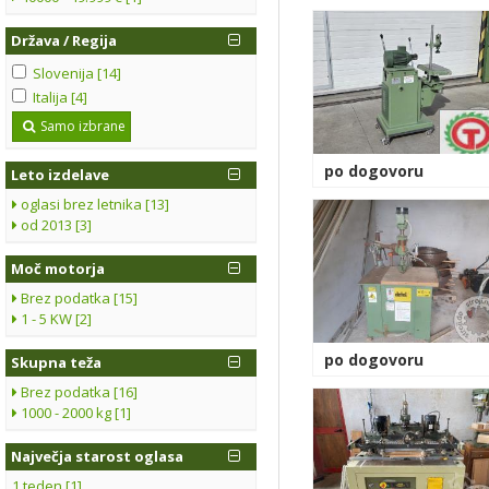
Država / Regija
Slovenija [14]
Italija [4]
Samo izbrane
po dogovoru
Leto izdelave
oglasi brez letnika [13]
od 2013 [3]
Moč motorja
Brez podatka [15]
1 - 5 KW [2]
po dogovoru
Skupna teža
Brez podatka [16]
1000 - 2000 kg [1]
Največja starost oglasa
1 teden [1]