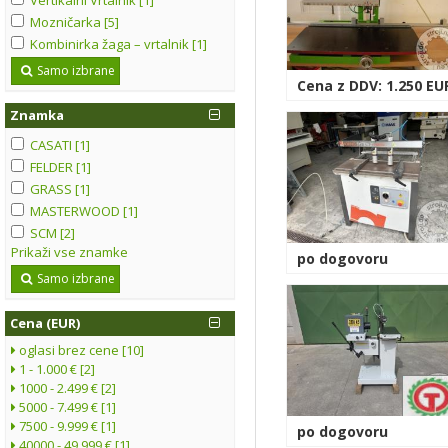
Mozničarka [5]
Kombinirka žaga – vrtalnik [1]
Samo izbrane
Cena z DDV: 1.250 EU
Znamka
CASATI [1]
FELDER [1]
GRASS [1]
MASTERWOOD [1]
SCM [2]
Prikaži vse znamke
po dogovoru
Samo izbrane
Cena (EUR)
oglasi brez cene [10]
1 - 1.000 € [2]
1000 - 2.499 € [2]
5000 - 7.499 € [1]
7500 - 9.999 € [1]
po dogovoru
40000 - 49.999 € [1]