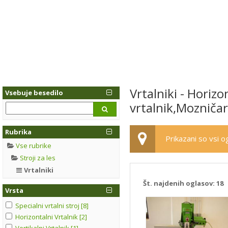
Vrtalniki - Horiz
Vsebuje besedilo
vrtalnik,Mozničar
Rubrika
Prikazani so vsi og
Vse rubrike
Stroji za les
Vrtalniki
Št. najdenih oglasov:
18
Vrsta
Specialni vrtalni stroj [8]
Horizontalni Vrtalnik [2]
Vertikalni Vrtalnik [1]