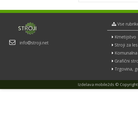
Vse rubrik
Kmetijstvo
info
stroji.net
Stroji za les
Komunalna 
Grafični stro
Trgovina, g
Izdelava
mobile2ds
© Copyright