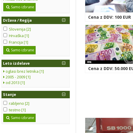
Samo izbrane
Cena z DDV: 100 EUR
Država / Regija
Slovenija [2]
Hrvaška [1]
Francija [1]
Samo izbrane
Leto izdelave
Cena z DDV: 50.000 E
oglasi brez letnika [1]
2005 - 2009 [1]
od 2013 [1]
Stanje
rabljeno [2]
testno [1]
Samo izbrane