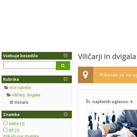
Viličarji in dvigal
Vsebuje besedilo
Prikazani so vsi og
Rubrika
Vse rubrike
Viličarji, dvigala
Št. najdenih oglasov:
4
Ostalo
Znamka
BAKA [1]
BT [1]
Prikaži vse znamke