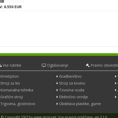
: 6.550 EUR
Vse rubrike
Oglaševanje
Pravno obvestil
Kmetijstvo
Gradbeništvo
Stroji za les
Stroji za kovino
Komunalna tehnika
Tovorna vozila
Grafični stroji
Električno orodje
Trgovina, gostinstvo
Obdelava plastike, gume
© Copyright 2007 by
www.stroji.net
. Vse pravice pridržane.
ver.3.1.6