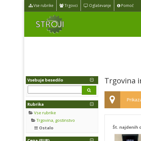
Vse rubrike
Trgovci
Oglaševanje
Pomoč
Trgovina i
Vsebuje besedilo
Prikaza
Rubrika
Vse rubrike
Trgovina, gostinstvo
Št. najdenih 
Ostalo
Cena (EUR)