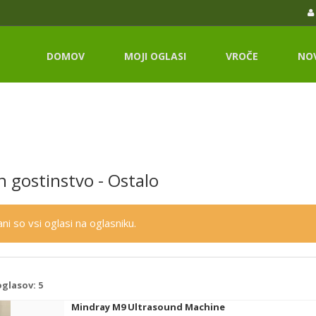
DOMOV
MOJI OGLASI
VROČE
NO
n gostinstvo - Ostalo
ni so vsi oglasi na oglasniku.
oglasov:
5
Mindray M9 Ultrasound Machine