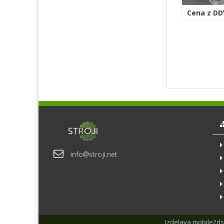
Cena z DDV
info
stroji.net
Izdelava
mobile2ds