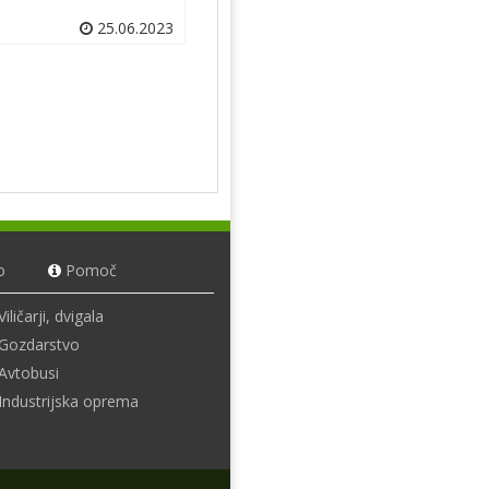
25.06.2023
o
Pomoč
Viličarji, dvigala
Gozdarstvo
Avtobusi
Industrijska oprema