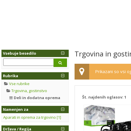
Trgovina in gosti
Vsebuje besedilo
Prikazani so vsi og
Rubrika
Vse rubrike
Trgovina, gostinstvo
Št. najdenih oglasov:
1
Deli in dodatna oprema
Namenjen za
Aparati in oprema za trgovino [1]
Država / Regija