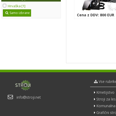
Hrvaška [1]
Samo izbrane
Cena z DDV: 800 EUR
Vse rubrik
Kmetijstvo
info
stroji.net
Stroji za les
Komunalna 
Grafični stro