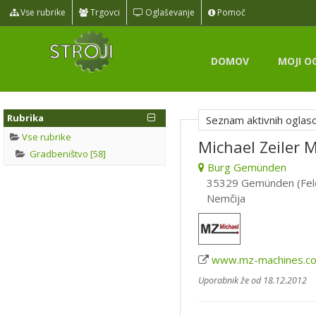
Vse rubrike
Trgovci
Oglaševanje
Pomoč
DOMOV
MOJI O
Rubrika
Seznam aktivnih oglas
Vse rubrike
Michael Zeiler 
Gradbeništvo [58]
Burg Gemünden
35329 Gemünden (Fel
Nemčija
www.mz-machines.c
Uporabnik že od 18.12.2012