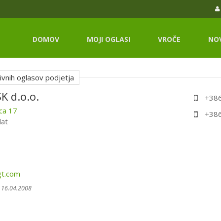
DOMOV
MOJI OGLASI
VROČE
NO
vnih oglasov podjetja
K d.o.o.
+386
ca 17
+386
at
gt.com
 16.04.2008