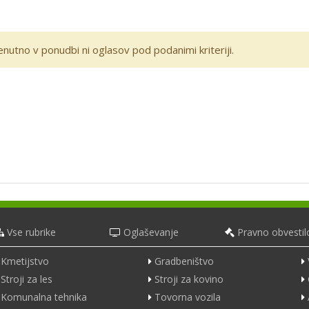
enutno v ponudbi ni oglasov pod podanimi kriteriji.
Vse rubrike
Oglaševanje
Pravno obvestil
Kmetijstvo
Gradbeništvo
Stroji za les
Stroji za kovino
Komunalna tehnika
Tovorna vozila