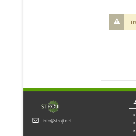
Tr
info
stroji.net