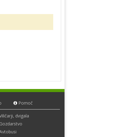
o
Pomoč
Viličarji, dvigala
Gozdarstvo
Avtobusi