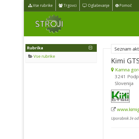
Vse rubrike
Trgovci
Oglaševanje
Pomoč
Rubrika
Seznam akti
Vse rubrike
Kimi GTS
Kamna gor
3241 Podpl
Slovenija
www.kimi
Uporabnik že od