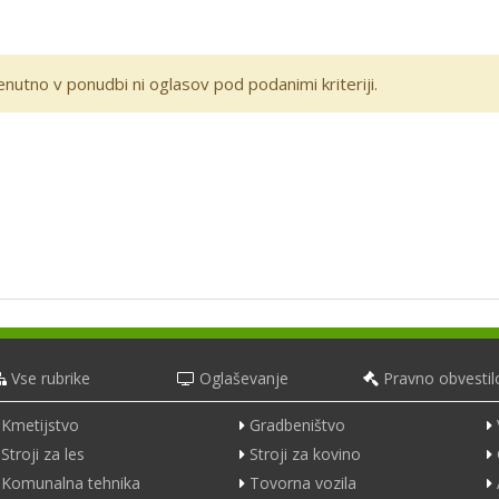
enutno v ponudbi ni oglasov pod podanimi kriteriji.
Vse rubrike
Oglaševanje
Pravno obvestil
Kmetijstvo
Gradbeništvo
Stroji za les
Stroji za kovino
Komunalna tehnika
Tovorna vozila