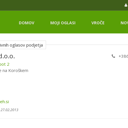
DOMOV
MOJI OGLASI
VROČE
NO
vnih oglasov podjetja
.o.o.
+386
pot 2
 na Koroškem
h.si
 27.02.2013