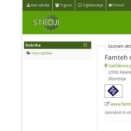
Vse rubrike
Trgovci
Oglaševanje
Pomoč
Rubrika
Seznam akti
Vse rubrike
Famteh d
Gačnikova 
2390 Ravne
Slovenija
www.famte
Uporabnik že od