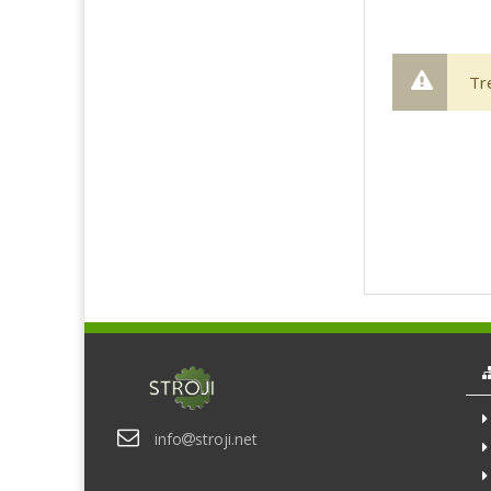
Tr
info
stroji.net