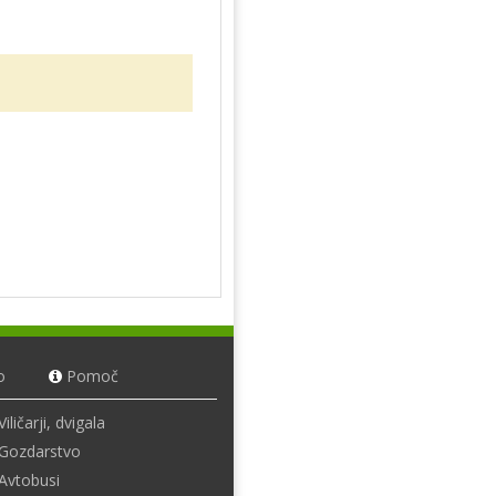
o
Pomoč
Viličarji, dvigala
Gozdarstvo
Avtobusi