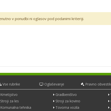
enutno v ponudbi ni oglasov pod podanimi kriteriji.
Vse rubrike
Oglaševanje
Pravno obvestil
Kmetijstvo
Gradbeništvo
Stroji za les
Stroji za kovino
Komunalna tehnika
Tovorna vozila