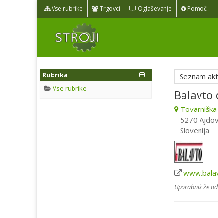
Vse rubrike
Trgovci
Oglaševanje
Pomoč
Rubrika
Seznam akti
Vse rubrike
Balavto 
Tovarniška
5270 Ajdov
Slovenija
www.balav
Uporabnik že od