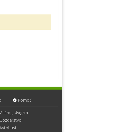
o
Pomoč
Viličarji, dvigala
Gozdarstvo
Avtobusi