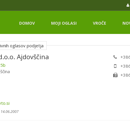
DOMOV
MOJI OGLASI
VROČE
NO
vnih oglasov podjetja
d.o.o. Ajdovščina
+386
 5b
+386
ščina
+386
to.si
 14.06.2007