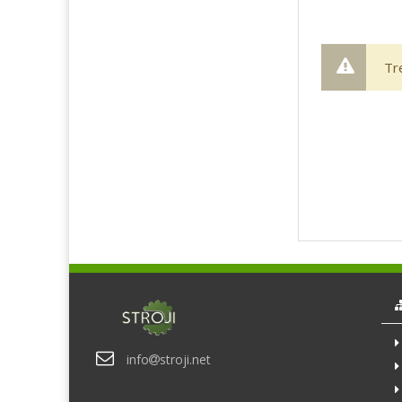
Tr
info
stroji.net