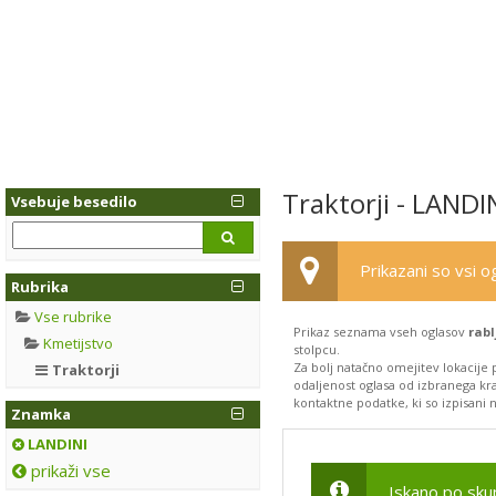
Traktorji - LANDI
Vsebuje besedilo
Prikazani so vsi og
Rubrika
Vse rubrike
Prikaz seznama vseh oglasov
rabl
Kmetijstvo
stolpcu.
Za bolj natačno omejitev lokacije 
Traktorji
odaljenost oglasa od izbranega kra
kontaktne podatke, ki so izpisani n
Znamka
LANDINI
prikaži vse
Iskano po sku