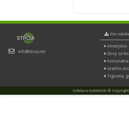
Vse rubrik
Kmetijstvo
info
stroji.net
Stroji za les
Komunalna 
Grafični stro
Trgovina, g
Izdelava
mobile2ds
© Copyright