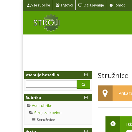
Vse rubrike
Trgovci
Oglaševanje
Pomoč
Stružnice 
Vsebuje besedilo
Prikaza
Rubrika
Vse rubrike
Stroji za kovino
Stružnice
Is
Vrsta