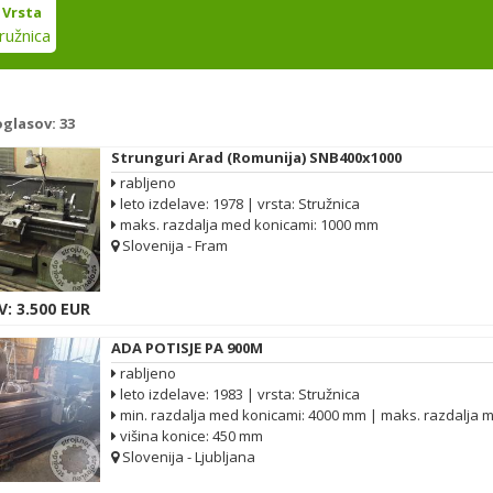
Vrsta
ružnica
oglasov:
33
Strunguri Arad (Romunija) SNB400x1000
rabljeno
leto izdelave: 1978 | vrsta: Stružnica
maks. razdalja med konicami: 1000 mm
Slovenija - Fram
: 3.500 EUR
ADA POTISJE PA 900M
rabljeno
leto izdelave: 1983 | vrsta: Stružnica
min. razdalja med konicami: 4000 mm | maks. razdalja 
višina konice: 450 mm
Slovenija - Ljubljana