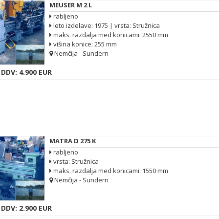
MEUSER M 2 L
rabljeno
leto izdelave: 1975 | vrsta: Stružnica
maks. razdalja med konicami: 2550 mm
višina konice: 255 mm
Nemčija - Sundern
 DDV: 4.900 EUR
MATRA D 275 K
rabljeno
vrsta: Stružnica
maks. razdalja med konicami: 1550 mm
Nemčija - Sundern
 DDV: 2.900 EUR