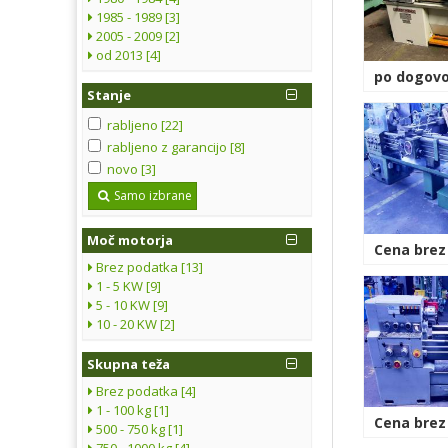
1985 - 1989 [3]
2005 - 2009 [2]
od 2013 [4]
po dogovo
Stanje
rabljeno [22]
rabljeno z garancijo [8]
novo [3]
Samo izbrane
Moč motorja
Cena brez
Brez podatka [13]
1 - 5 KW [9]
5 - 10 KW [9]
10 - 20 KW [2]
Skupna teža
Brez podatka [4]
1 - 100 kg [1]
Cena brez
500 - 750 kg [1]
750 - 1000 kg [4]