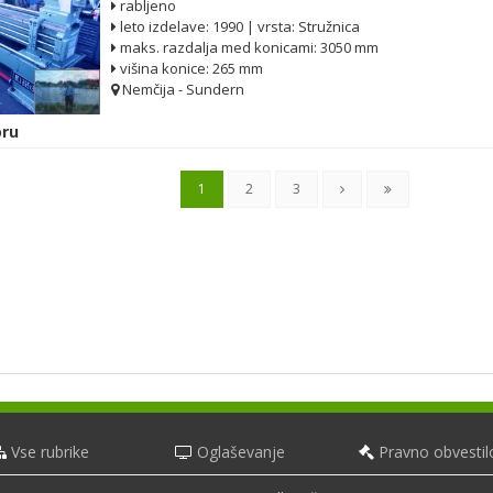
rabljeno
leto izdelave: 1990 | vrsta: Stružnica
maks. razdalja med konicami: 3050 mm
višina konice: 265 mm
Nemčija - Sundern
ru
1
2
3
Vse rubrike
Oglaševanje
Pravno obvestil