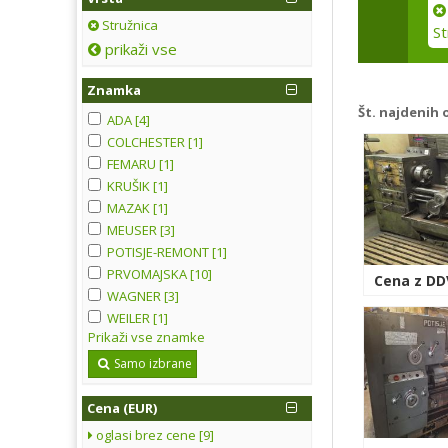
Stružnica
St
prikaži vse
Znamka
Št. najdenih 
ADA [4]
COLCHESTER [1]
FEMARU [1]
KRUŠIK [1]
MAZAK [1]
MEUSER [3]
POTISJE-REMONT [1]
PRVOMAJSKA [10]
Cena z DDV
WAGNER [3]
WEILER [1]
Prikaži vse znamke
Samo izbrane
Cena (EUR)
oglasi brez cene [9]