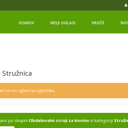
DOMOV
MOJI OGLASI
VROČE
NO
- Stružnica
ni so vsi oglasi na oglasniku.
kano po skupini
Obdelovalni stroji za kovino
in kategoriji
Stružn