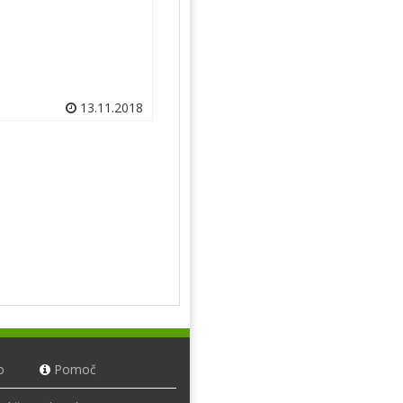
13.11.2018
o
Pomoč