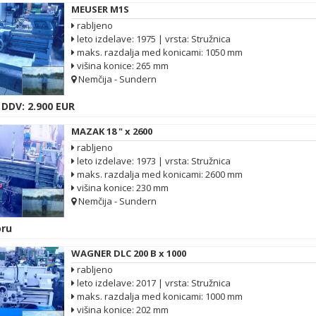
MEUSER M1S
rabljeno
leto izdelave: 1975 | vrsta: Stružnica
maks. razdalja med konicami: 1050 mm
višina konice: 265 mm
Nemčija - Sundern
 DDV: 2.900 EUR
MAZAK 18 " x 2600
rabljeno
leto izdelave: 1973 | vrsta: Stružnica
maks. razdalja med konicami: 2600 mm
višina konice: 230 mm
Nemčija - Sundern
ru
WAGNER DLC 200 B x 1000
rabljeno
leto izdelave: 2017 | vrsta: Stružnica
maks. razdalja med konicami: 1000 mm
višina konice: 202 mm