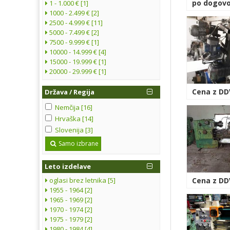
po dogovo
1 - 1.000 € [1]
1000 - 2.499 € [2]
2500 - 4.999 € [11]
5000 - 7.499 € [2]
7500 - 9.999 € [1]
10000 - 14.999 € [4]
15000 - 19.999 € [1]
20000 - 29.999 € [1]
Cena z DD
Država / Regija
Nemčija [16]
Hrvaška [14]
Slovenija [3]
Samo izbrane
Leto izdelave
oglasi brez letnika [5]
Cena z DDV
1955 - 1964 [2]
1965 - 1969 [2]
1970 - 1974 [2]
1975 - 1979 [2]
1980 - 1984 [4]