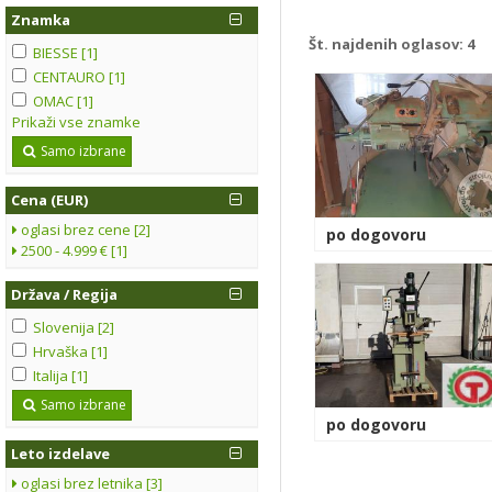
Znamka
Št. najdenih oglasov:
4
BIESSE [1]
CENTAURO [1]
OMAC [1]
Prikaži vse znamke
Samo izbrane
Cena (EUR)
oglasi brez cene [2]
po dogovoru
2500 - 4.999 € [1]
Država / Regija
Slovenija [2]
Hrvaška [1]
Italija [1]
Samo izbrane
po dogovoru
Leto izdelave
oglasi brez letnika [3]