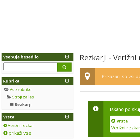
Rezkarji - Verižni
Vsebuje besedilo
Prikazani so vsi og
Rubrika
Vse rubrike
Stroji za les
Rezkarji
Iskano po sku
Vrsta
Vrsta
Verižni rezkar
Verižni rezka
prikaži vse