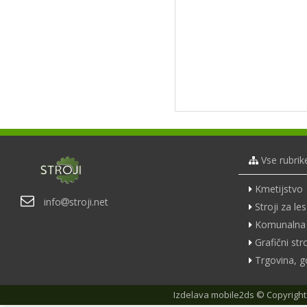
Vse rubrik
Kmetijstvo
info
stroji.net
Stroji za les
Komunalna 
Grafični stro
Trgovina, g
Izdelava
mobile2ds
© Copyright