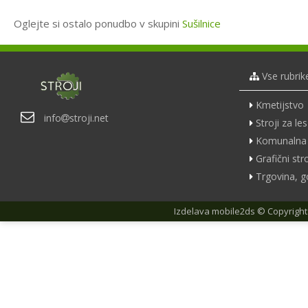
Oglejte si ostalo ponudbo v skupini
Sušilnice
Vse rubrik
Kmetijstvo
info
stroji.net
Stroji za les
Komunalna 
Grafični stro
Trgovina, g
Izdelava
mobile2ds
© Copyright