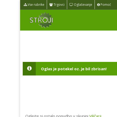
Vse rubrike
Trgovci
Oglaševanje
Pomoč
Oglas je potekel oz. je bil zbrisan!
Oglejte si ostalo ponudbo v skupini
Viličarji