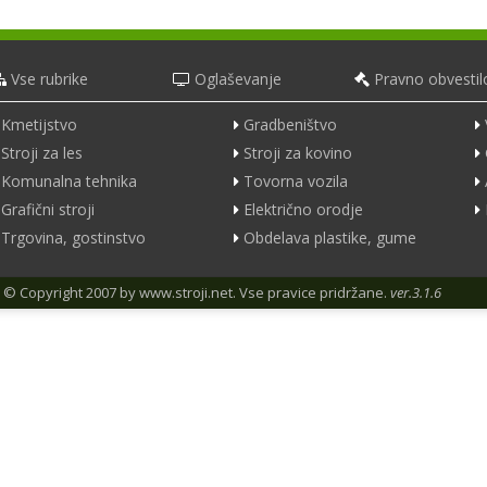
Vse rubrike
Oglaševanje
Pravno obvestil
Kmetijstvo
Gradbeništvo
Stroji za les
Stroji za kovino
Komunalna tehnika
Tovorna vozila
Grafični stroji
Električno orodje
Trgovina, gostinstvo
Obdelava plastike, gume
© Copyright 2007 by
www.stroji.net
. Vse pravice pridržane.
ver.3.1.6