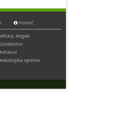
o
Pomoč
Viličarji, dvigala
Gozdarstvo
Avtobusi
Industrijska oprema