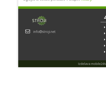
info
stroji.net
Izdelava
mobile2ds