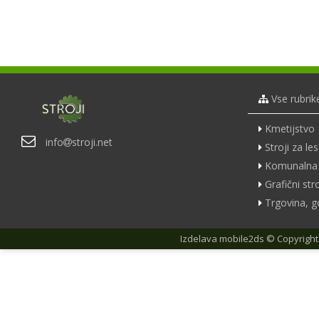
Vse rubrik
Kmetijstvo
info
stroji.net
Stroji za les
Komunalna 
Grafični stro
Trgovina, g
Izdelava
mobile2ds
© Copyright