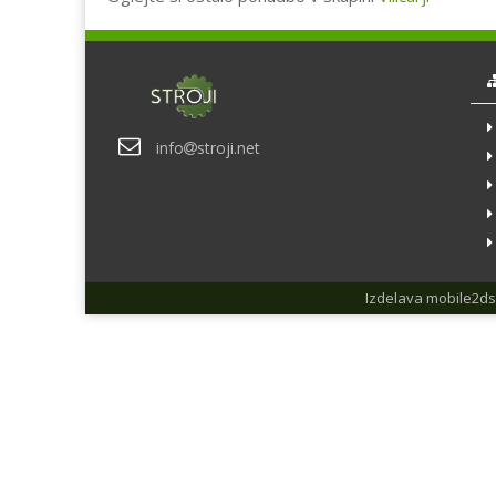
info
stroji.net
Izdelava
mobile2ds