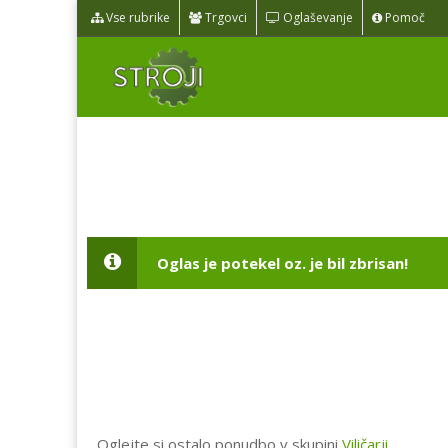
Vse rubrike
Trgovci
Oglaševanje
Pomoč
Oglas je potekel oz. je bil zbrisan!
Oglejte si ostalo ponudbo v skupini
Viličarji