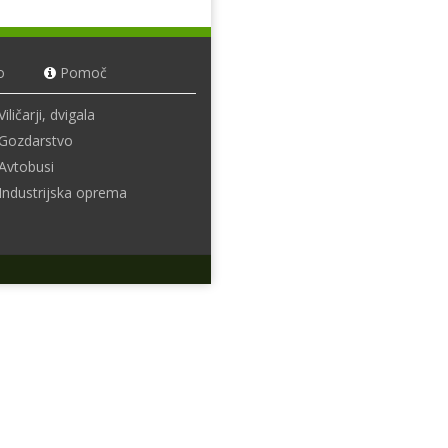
o
Pomoč
Viličarji, dvigala
Gozdarstvo
Avtobusi
Industrijska oprema