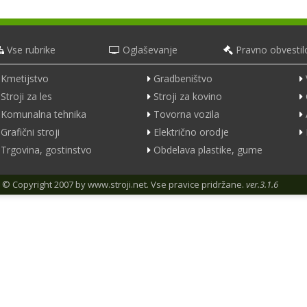
Vse rubrike
Oglaševanje
Pravno obvestil
Kmetijstvo
Gradbeništvo
Stroji za les
Stroji za kovino
Komunalna tehnika
Tovorna vozila
Grafični stroji
Električno orodje
Trgovina, gostinstvo
Obdelava plastike, gume
© Copyright 2007 by
www.stroji.net
. Vse pravice pridržane.
ver.3.1.6