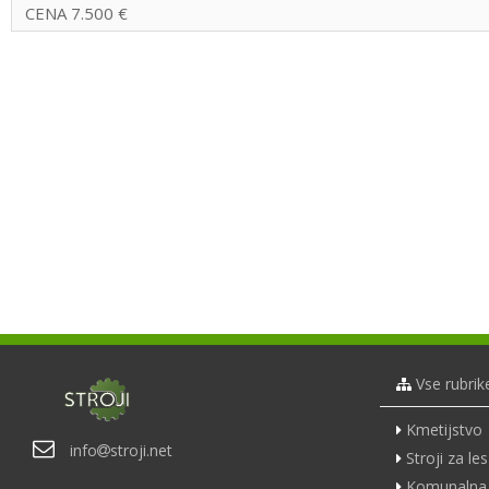
CENA 7.500 €
Vse rubrik
Kmetijstvo
info
stroji.net
Stroji za les
Komunalna 