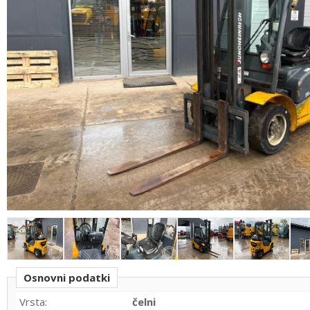
Osnovni podatki
Vrsta:
čelni