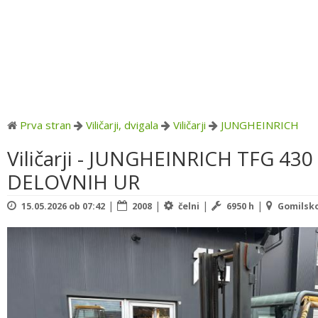
Prva stran
Viličarji, dvigala
Viličarji
JUNGHEINRICH
Viličarji - JUNGHEINRICH TFG 430
DELOVNIH UR
|
|
|
|
15.05.2026 ob 07:42
2008
čelni
6950 h
Gomilsko