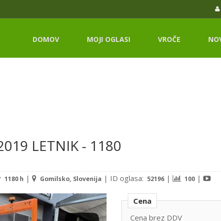
DOMOV
MOJI OGLASI
VROČE
NO
 2019 LETNIK - 1180
|
|
ID oglasa:
|
|
1180 h
Gomilsko, Slovenija
52196
100
Cena
Cena brez DDV