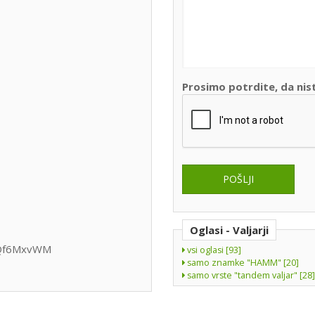
Prosimo potrdite, da nis
Oglasi - Valjarji
GQf6MxvWM
vsi oglasi [93]
samo znamke "HAMM" [20]
samo vrste "tandem valjar" [28]