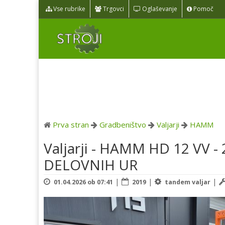
Vse rubrike
Trgovci
Oglaševanje
Pomoč
Prva stran
Gradbeništvo
Valjarji
HAMM
Valjarji - HAMM HD 12 VV -
DELOVNIH UR
|
|
|
01.04.2026 ob 07:41
2019
tandem valjar