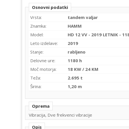
Osnovni podatki
Vrsta:
tandem valjar
Znamka:
HAMM
Model:
HD 12 VV - 2019 LETNIK - 1
Leto izdelave:
2019
Stanje:
rabljeno
Delovne ure:
1180 h
Moč motorja:
18 KW / 24 KM
Teža:
2.695 t
Širina:
1,20 m
Oprema
Vibracija, Dve frekvenci vibracije
Opis