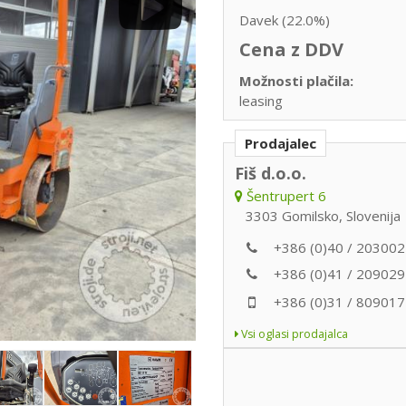
Davek (22.0%)
Cena z DDV
Možnosti plačila:
leasing
Prodajalec
Fiš d.o.o.
Šentrupert 6
3303 Gomilsko, Slovenija
+386 (0)40 / 203002
+386 (0)41 / 209029
+386 (0)31 / 809017
Vsi oglasi prodajalca