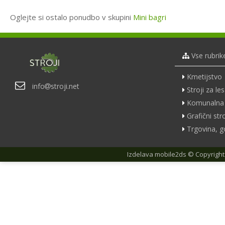
Oglejte si ostalo ponudbo v skupini
Mini bagri
Vse rubrik
Kmetijstvo
info
stroji.net
Stroji za les
Komunalna 
Grafični stro
Trgovina, g
Izdelava
mobile2ds
© Copyright