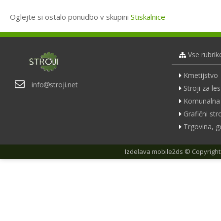
Oglejte si ostalo ponudbo v skupini
Stiskalnice
Vse rubrik
Kmetijstvo
info
stroji.net
Stroji za les
Komunalna 
Grafični stro
Trgovina, g
Izdelava
mobile2ds
© Copyright