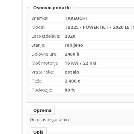
Osnovni podatki
Znamka:
TAKEUCHI
Model:
TB225 - POWERTILT - 2020 LET
Leto izdelave:
2020
Stanje:
rabljeno
Delovne ure:
2460 h
Moč motorja:
16 KW / 22 KM
Vrsta roke:
ostalo
Teža:
2.400 t
Podvozje:
80 %
Oprema
Gumijaste gosenice
Opis