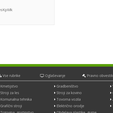
I0sKpMk
Vse rubrike
Oglaševanje
Pravno obvestil
Kmetijstvo
Gradbeništvo
Stroji za les
Stroji za kovino
Komunalna tehnika
Tovorna vozila
Grafični stroji
Električno orodje
Trgovina, gostinstvo
Obdelava plastike, gume