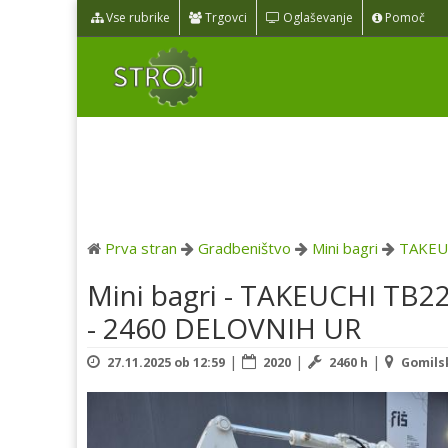
Vse rubrike
Trgovci
Oglaševanje
Pomoč
Prva stran
Gradbeništvo
Mini bagri
TAKEU
Mini bagri - TAKEUCHI TB2
- 2460 DELOVNIH UR
|
|
|
27.11.2025 ob 12:59
2020
2460 h
Gomilsk