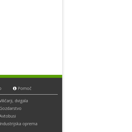
o
Pomoč
Viličarji, dvigala
Gozdarstvo
Avtobusi
Industrijska oprema