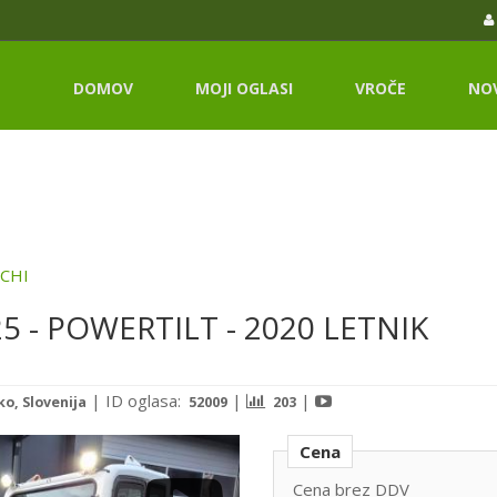
DOMOV
MOJI OGLASI
VROČE
NO
CHI
25 - POWERTILT - 2020 LETNIK
|
ID oglasa:
|
|
o, Slovenija
52009
203
Cena
Cena brez DDV