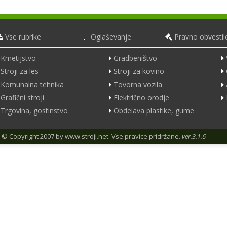
Vse rubrike
Oglaševanje
Pravno obvestil
Kmetijstvo
Gradbeništvo
Stroji za les
Stroji za kovino
Komunalna tehnika
Tovorna vozila
Grafični stroji
Električno orodje
Trgovina, gostinstvo
Obdelava plastike, gume
© Copyright 2007 by
www.stroji.net
. Vse pravice pridržane.
ver.3.1.6