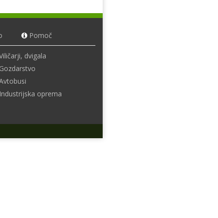
o
Pomoč
Viličarji, dvigala
Gozdarstvo
Avtobusi
Industrijska oprema