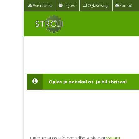
Vse rubrike
Trgovci
Oglaševanje
Pomoč
Oglas je potekel oz. je bil zbrisan!
Oglejte si ostalo ponudbo v skupini
Valjarji