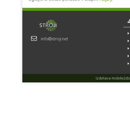
info
stroji.net
Izdelava
mobile2ds