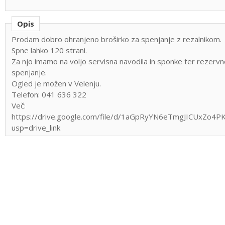
Opis
Prodam dobro ohranjeno broširko za spenjanje z rezalnikom.
Spne lahko 120 strani.
Za njo imamo na voljo servisna navodila in sponke ter rezervn
spenjanje.
Ogled je možen v Velenju.
Telefon: 041 636 322
Več:
https://drive.google.com/file/d/1aGpRyYN6eTmgJICUxZo4P
usp=drive_link