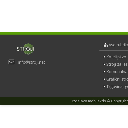
Vse rubrik
Kmetijstvo
info
stroji.net
Stroji za les
Komunalna 
Grafični stro
Trgovina, g
Izdelava
mobile2ds
© Copyright