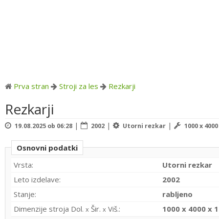
Prva stran
Stroji za les
Rezkarji
Rezkarji
|
|
|
19.08.2025 ob 06:28
2002
Utorni rezkar
1000 x 400
Osnovni podatki
Vrsta:
Utorni rezkar
Leto izdelave:
2002
Stanje:
rabljeno
Dimenzije stroja Dol.
Šir.
Viš.:
1000 x 4000 x 
x
x