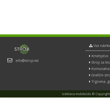
Vse rubrik
Kmetijstvo
info
stroji.net
Stroji za les
Komunalna 
Grafični stro
Trgovina, g
Izdelava
mobile2ds
© Copyright