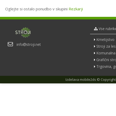
Oglejte si ostalo ponudbo v skupini
Rezkarji
Vse rubrik
Kmetijstvo
info
stroji.net
Stroji za les
Komunalna 
Grafični stro
Trgovina, g
Izdelava
mobile2ds
© Copyright